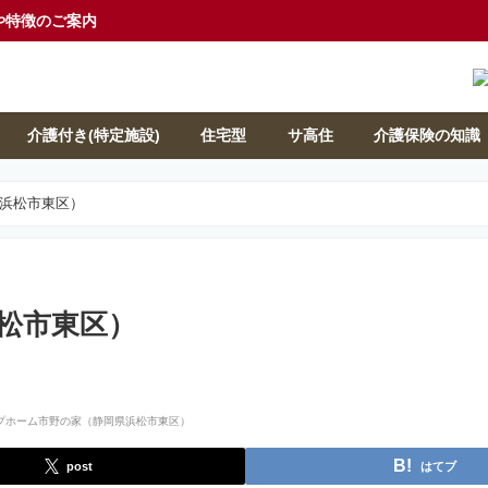
や特徴のご案内
介護付き(特定施設)
住宅型
サ高住
介護保険の知識
浜松市東区）
松市東区）
post
はてブ