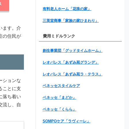
有料老人ホーム「花珠の家」
三英堂商事「家族の家ひまわり」
います。介
症の住民が
費用ミドルランク
創生事業団「グッドタイムホーム」
レオパレス「あずみ苑グランデ」
レオパレス「あずみ苑ラ・テラス」
ーションな
ベネッセスタイルケア
ることに支
に落ち着い
ベネッセ「まどか」
交流し、自
ベネッセ「くらら」
SOMPOケア「ラヴィーレ」