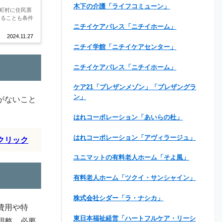
木下の介護「ライフコミューン」
町村に住民票
あることも条件
ニチイケアパレス「ニチイホーム」
2024.11.27
ニチイ学館「ニチイケアセンター」
ニチイケアパレス「ニチイホーム」
ケア21「プレザンメゾン」「プレザングラ
ン」
がないこと
はれコーポレーション「あいらの杜」
はれコーポレーション「アヴィラージュ」
クリック
ユニマットの有料老人ホーム「そよ風」
有料老人ホーム「ツクイ・サンシャイン」
株式会社シダー「ラ・ナシカ」
費用や特
東日本福祉経営「ハートフルケア・リーシ
調整、必要