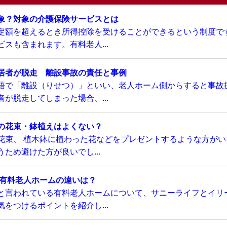
象？対象の介護保険サービスとは
定額を超えるとき所得控除を受けることができるという制度で
スも含まれます。有料老人...
居者が脱走 離設事故の責任と事例
語で「離設（りせつ）」といい、老人ホーム側からすると事故
が脱走してしまった場合、...
の花束・鉢植えはよくない？
花束、 植木鉢に植わった花などをプレゼントするような方がい
ため避けた方が良いでし...
い有料老人ホームの違いは？
と言われている有料老人ホームについて、サニーライフとイリ
をつけるポイントを紹介し...