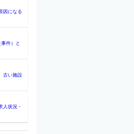
原因になる
た事件）と
、古い施設
求人状況・