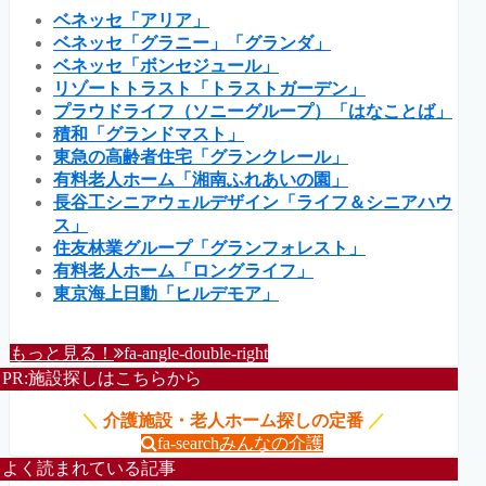
ベネッセ「アリア」
ベネッセ「グラニー」「グランダ」
ベネッセ「ボンセジュール」
リゾートトラスト「トラストガーデン」
プラウドライフ（ソニーグループ）「はなことば」
積和「グランドマスト」
東急の高齢者住宅「グランクレール」
有料老人ホーム「湘南ふれあいの園」
長谷工シニアウェルデザイン「ライフ＆シニアハウ
ス」
住友林業グループ「グランフォレスト」
有料老人ホーム「ロングライフ」
東京海上日動「ヒルデモア」
もっと見る！
fa-angle-double-right
PR:施設探しはこちらから
＼
介護施設・老人ホーム探しの定番
／
fa-search
みんなの介護
よく読まれている記事