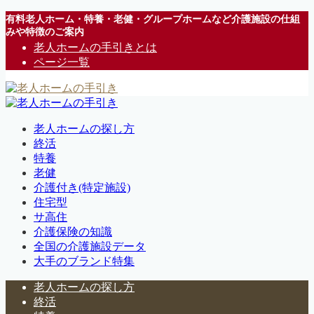
有料老人ホーム・特養・老健・グループホームなど介護施設の仕組
みや特徴のご案内
老人ホームの手引きとは
ページ一覧
老人ホームの探し方
終活
特養
老健
介護付き(特定施設)
住宅型
サ高住
介護保険の知識
全国の介護施設データ
大手のブランド特集
老人ホームの探し方
終活