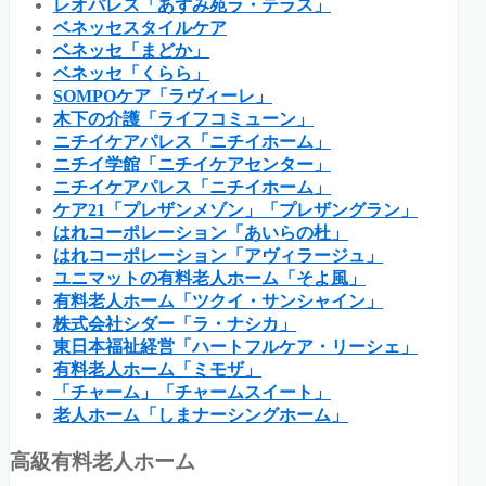
レオパレス「あずみ苑ラ・テラス」
ベネッセスタイルケア
ベネッセ「まどか」
ベネッセ「くらら」
SOMPOケア「ラヴィーレ」
木下の介護「ライフコミューン」
ニチイケアパレス「ニチイホーム」
ニチイ学館「ニチイケアセンター」
ニチイケアパレス「ニチイホーム」
ケア21「プレザンメゾン」「プレザングラン」
はれコーポレーション「あいらの杜」
はれコーポレーション「アヴィラージュ」
ユニマットの有料老人ホーム「そよ風」
有料老人ホーム「ツクイ・サンシャイン」
株式会社シダー「ラ・ナシカ」
東日本福祉経営「ハートフルケア・リーシェ」
有料老人ホーム「ミモザ」
「チャーム」「チャームスイート」
老人ホーム「しまナーシングホーム」
高級有料老人ホーム