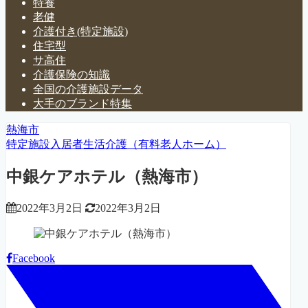
特養
老健
介護付き(特定施設)
住宅型
サ高住
介護保険の知識
全国の介護施設データ
大手のブランド特集
熱海市
特定施設入居者生活介護（有料老人ホーム）
中銀ケアホテル（熱海市）
2022年3月2日
2022年3月2日
Facebook