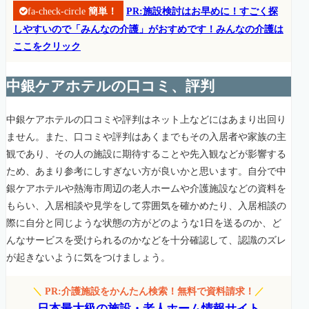
fa-check-circle
簡単！
PR:施設検討はお早めに！すごく探
しやすいので「みんなの介護」がおすめです！みんなの介護は
ここをクリック
中銀ケアホテルの口コミ、評判
中銀ケアホテルの口コミや評判はネット上などにはあまり出回り
ません。また、口コミや評判はあくまでもその入居者や家族の主
観であり、その人の施設に期待することや先入観などが影響する
ため、あまり参考にしすぎない方が良いかと思います。自分で中
銀ケアホテルや熱海市周辺の老人ホームや介護施設などの資料を
もらい、入居相談や見学をして雰囲気を確かめたり、入居相談の
際に自分と同じような状態の方がどのような1日を送るのか、ど
んなサービスを受けられるのかなどを十分確認して、認識のズレ
が起きないように気をつけましょう。
＼
PR:介護施設をかんたん検索！無料で資料請求！
／
日本最大級の施設・老人ホーム情報サイト