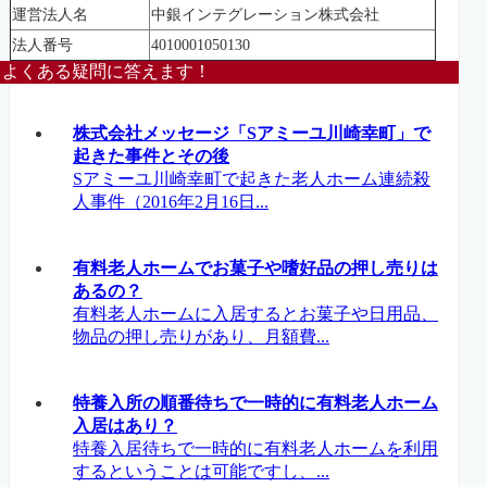
運営法人名
中銀インテグレーション株式会社
法人番号
4010001050130
よくある疑問に答えます！
株式会社メッセージ「Sアミーユ川崎幸町」で
起きた事件とその後
Sアミーユ川崎幸町で起きた老人ホーム連続殺
人事件（2016年2月16日...
有料老人ホームでお菓子や嗜好品の押し売りは
あるの？
有料老人ホームに入居するとお菓子や日用品、
物品の押し売りがあり、月額費...
特養入所の順番待ちで一時的に有料老人ホーム
入居はあり？
特養入居待ちで一時的に有料老人ホームを利用
するということは可能ですし、...