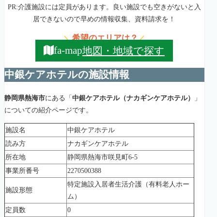
PR:介護施設には定員があります。良い施設でも空きがないと入
居できないので早めの情報収集、資料請求を！
希望のエリアは？
＼
／
地図・地域で探す
fa-map
中銀ケアホテルの施設情報
静岡県熱海市
にある「
中銀ケアホテル（ナカギンケアホテル）
」
についての紹介ページです。
施設名
中銀ケアホテル
読み方
ナカギンケアホテル
所在地
静岡県熱海市咲見町6-5
事業所番号
2270500388
特定施設入居者生活介護（有料老人ホー
施設形態
ム）
定員数
0