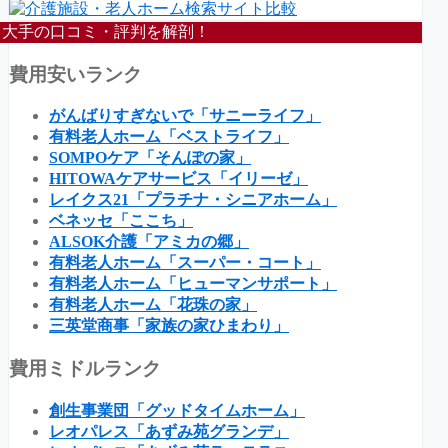
大手の口コミ・評判を解剖！
費用安いランク
がんばりすぎないで「サニーライフ」
有料老人ホーム「ベストライフ」
SOMPOケア「そんぽの家」
HITOWAケアサービス「イリーゼ」
レイクス21「プラチナ・シニアホーム」
ベネッセ「ここち」
ALSOK介護「アミカの郷」
有料老人ホーム「スーパー・コート」
有料老人ホーム「ヒューマンサポート」
有料老人ホーム「花珠の家」
三英堂商事「家族の家ひまわり」
費用ミドルランク
創生事業団「グッドタイムホーム」
レオパレス「あずみ苑グランデ」