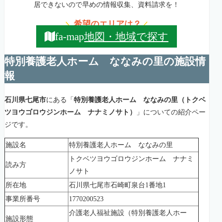
居できないので早めの情報収集、資料請求を！
希望のエリアは？
＼
／
地図・地域で探す
fa-map
特別養護老人ホーム ななみの里の施設情
報
石川県七尾市
にある「
特別養護老人ホーム ななみの里（トクベ
ツヨウゴロウジンホーム ナナミノサト）
」についての紹介ペー
ジです。
施設名
特別養護老人ホーム ななみの里
トクベツヨウゴロウジンホーム ナナミ
読み方
ノサト
所在地
石川県七尾市石崎町泉台1番地1
事業所番号
1770200523
介護老人福祉施設（特別養護老人ホー
施設形態