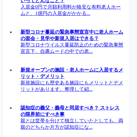
いってどんなこと？
入居金0円で月額利用料が格安な有料老人ホー
ムと、1億円の入居金がかかる...
新型コロナ蔓延の緊急事態宣言中に老人ホーム
の面会・見学や新規入居はできる？
新型コロナウイルス蔓延防止のための緊急事態
宣言下、自粛ムードの中での老...
新規オープンの施設・老人ホームに入居するメ
リット・デメリット
新規施設にも歴史ある施設にもメリットとデメ
リットがあります。整理して紹...
認知症の義父・義母と同居すべき？ ストレス
の限界前にすべき事
親とは世帯を分けて独立していたとしても、両
親のどちらか片方が認知症にな...