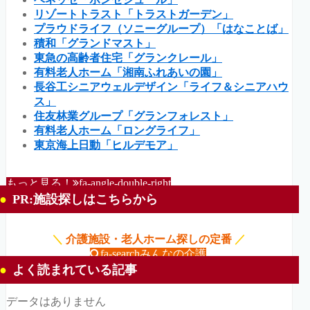
リゾートトラスト「トラストガーデン」
プラウドライフ（ソニーグループ）「はなことば」
積和「グランドマスト」
東急の高齢者住宅「グランクレール」
有料老人ホーム「湘南ふれあいの園」
長谷工シニアウェルデザイン「ライフ＆シニアハウ
ス」
住友林業グループ「グランフォレスト」
有料老人ホーム「ロングライフ」
東京海上日動「ヒルデモア」
もっと見る！
fa-angle-double-right
PR:施設探しはこちらから
＼
介護施設・老人ホーム探しの定番
／
fa-search
みんなの介護
よく読まれている記事
データはありません