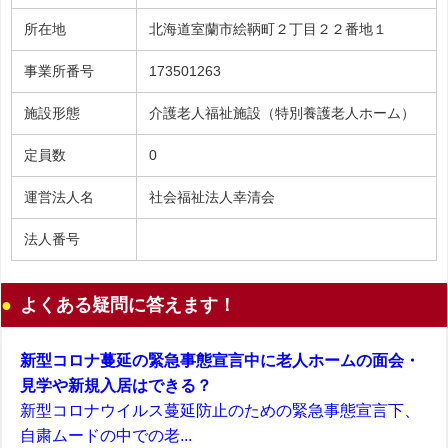
所在地
北海道室蘭市絵鞆町２丁目２２番地１
事業所番号
173501263
施設形態
介護老人福祉施設（特別養護老人ホーム）
定員数
0
運営法人名
社会福祉法人幸清会
法人番号
よくある疑問に答えます！
新型コロナ蔓延の緊急事態宣言中に老人ホームの面会・
見学や新規入居はできる？
新型コロナウイルス蔓延防止のための緊急事態宣言下、
自粛ムードの中での老...