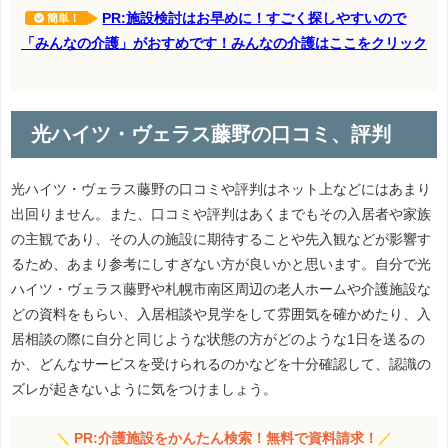
PR:施設検討はお早めに！すごく探しやすいので
簡単！
「みんなの介護」がおすめです！みんなの介護はここをクリック
光ハイツ・ヴェラス藤野の口コミ、評判
光ハイツ・ヴェラス藤野の口コミや評判はネット上などにはあまり
出回りません。また、口コミや評判はあくまでもその入居者や家族
の主観であり、その人の施設に期待することや先入観などが影響す
るため、あまり参考にしすぎない方が良いかと思います。自分で光
ハイツ・ヴェラス藤野や札幌市南区周辺の老人ホームや介護施設な
どの資料をもらい、入居相談や見学をして雰囲気を確かめたり、入
居相談の際に自分と同じような状態の方がどのような1日を送るの
か、どんなサービスを受けられるのかなどを十分確認して、認識の
ズレが起きないように気をつけましょう。
＼
PR:介護施設をかんたん検索！無料で資料請求！
／