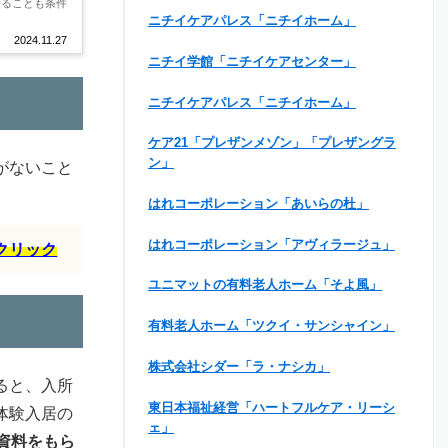
あることも条件
ニチイケアパレス「ニチイホーム」
2024.11.27
ニチイ学館「ニチイケアセンター」
ニチイケアパレス「ニチイホーム」
ケア21「プレザンメゾン」「プレザングラ
ン」
がないこと
はれコーポレーション「あいらの杜」
はれコーポレーション「アヴィラージュ」
クリック
ユニマットの有料老人ホーム「そよ風」
有料老人ホーム「ツクイ・サンシャイン」
株式会社シダー「ラ・ナシカ」
ると、入所
東日本福祉経営「ハートフルケア・リーシ
体験入居の
ェ」
資料をもら