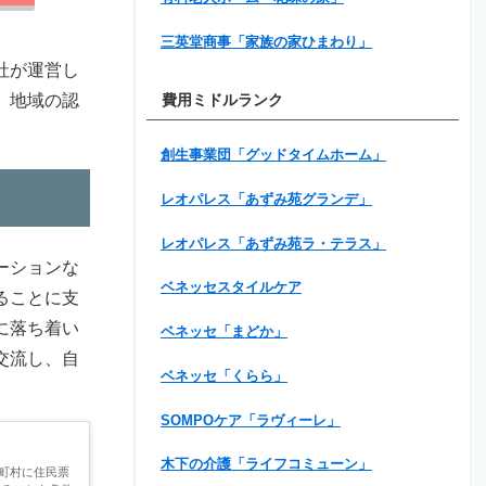
三英堂商事「家族の家ひまわり」
社が運営し
、地域の認
費用ミドルランク
創生事業団「グッドタイムホーム」
レオパレス「あずみ苑グランデ」
レオパレス「あずみ苑ラ・テラス」
ーションな
ベネッセスタイルケア
ることに支
に落ち着い
ベネッセ「まどか」
交流し、自
ベネッセ「くらら」
SOMPOケア「ラヴィーレ」
木下の介護「ライフコミューン」
町村に住民票