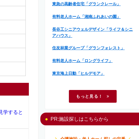
東急の高齢者住宅「グランクレール」
有料老人ホーム「湘南ふれあいの園」
長谷工シニアウェルデザイン「ライフ＆シニ
アハウス」
住友林業グループ「グランフォレスト」
有料老人ホーム「ロングライフ」
東京海上日動「ヒルデモア」
もっと見る！
見学すると
PR:施設探しはこちらから
＼
介護施設・老人ホーム探しの定番
／