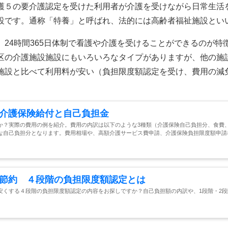
護５の要介護認定を受けた利用者が介護を受けながら日常生活
設です。通称「特養」と呼ばれ、法的には高齢者福祉施設とい
24時間365日体制で看護や介護を受けることができるのが特
区の介護施設施設にもいろいろなタイプがありますが、他の施
施設と比べて利用料が安い（負担限度額認定を受け、費用の減
介護保険給付と自己負担金
か？実際の費用の例を紹介。費用の内訳は以下のような3種類（介護保険自己負担分、食費
な自己負担分となります。費用相場や、高額介護サービス費申請、介護保険負担限度額申請
節約 ４段階の負担限度額認定とは
安くする４段階の負担限度額認定の内容をお探しですか？自己負担額の内訳や、1段階・2段