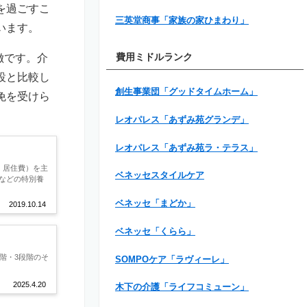
を過ごすこ
三英堂商事「家族の家ひまわり」
います。
徴です。介
費用ミドルランク
設と比較し
創生事業団「グッドタイムホーム」
免を受けら
レオパレス「あずみ苑グランデ」
レオパレス「あずみ苑ラ・テラス」
、居住費）を主
ベネッセスタイルケア
などの特別養
ベネッセ「まどか」
2019.10.14
ベネッセ「くらら」
階・3段階のそ
SOMPOケア「ラヴィーレ」
2025.4.20
木下の介護「ライフコミューン」