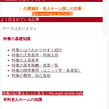
＼
介護施設・老人ホーム探しの定番
／
fa-search
みんなの介護
よく読まれている記事
データはありません
特養の基礎知識
特養とは？わかりやすく紹介
特養の入所基準・特例入所
特養の人員基準
特養の基本報酬・加算一覧
特養の標準費用（ユニット型・多床室）
特養の費用・自己負担
特養の記事をもっと見る！
fa-angle-double-right
有料老人ホームの知識