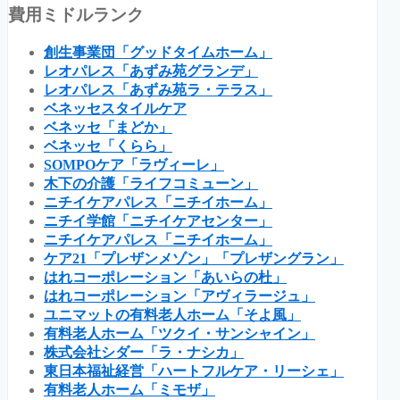
費用ミドルランク
創生事業団「グッドタイムホーム」
レオパレス「あずみ苑グランデ」
レオパレス「あずみ苑ラ・テラス」
ベネッセスタイルケア
ベネッセ「まどか」
ベネッセ「くらら」
SOMPOケア「ラヴィーレ」
木下の介護「ライフコミューン」
ニチイケアパレス「ニチイホーム」
ニチイ学館「ニチイケアセンター」
ニチイケアパレス「ニチイホーム」
ケア21「プレザンメゾン」「プレザングラン」
はれコーポレーション「あいらの杜」
はれコーポレーション「アヴィラージュ」
ユニマットの有料老人ホーム「そよ風」
有料老人ホーム「ツクイ・サンシャイン」
株式会社シダー「ラ・ナシカ」
東日本福祉経営「ハートフルケア・リーシェ」
有料老人ホーム「ミモザ」