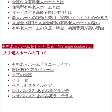
介護付き有料老人ホームとは
住宅型有料老人ホームとは
サービス付き高齢者向け住宅とは
老人ホームの種類と費用 実際いくらくらいかかる？
入居金1億円と入居金0円の有料老人ホームの違い
有料老人ホームの入居一時金 初期費用が高い理由
有料老人ホームをもっと見る！
fa-angle-double-right
大手老人ホームの口コミ
有料老人ホーム「サニーライフ」
SOMPOケアラヴィーレ
木下の介護
イリーゼ
ベネッセスタイルケア
レオパレス21 あずみ苑グランデ
レオパレス21 あずみ苑ラ・テラス