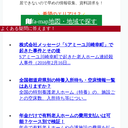
居できないので早めの情報収集、資料請求を！
希望のエリアは？
＼
／
地図・地域で探す
fa-map
よくある疑問に答えます！
株式会社メッセージ「Sアミーユ川崎幸町」で
起きた事件とその後
Sアミーユ川崎幸町で起きた老人ホーム連続殺
人事件（2016年2月16日...
全国都道府県別の特養入所待ち・空床情報一覧
はありますか？
全国の特別養護老人ホーム（特養）の、施設ご
との空床数、入所待ち等につい...
年金だけで有料老人ホームの費用支払いは可
能？ケース別で検証！
年金で有料老人ホームや介護施設の費用を払っ