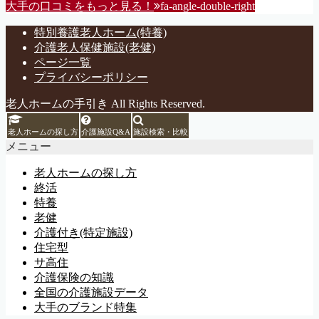
大手の口コミをもっと見る！
fa-angle-double-right
特別養護老人ホーム(特養)
介護老人保健施設(老健)
ページ一覧
プライバシーポリシー
老人ホームの手引き All Rights Reserved.
老人ホームの探し方
介護施設Q&A
施設検索・比較
メニュー
老人ホームの探し方
終活
特養
老健
介護付き(特定施設)
住宅型
サ高住
介護保険の知識
全国の介護施設データ
大手のブランド特集