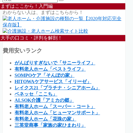
まずはここから！入門編
わからない人は、まずはこちらから！
大手の口コミ・評判を解剖！
費用安いランク
がんばりすぎないで「サニーライフ」
有料老人ホーム「ベストライフ」
SOMPOケア「そんぽの家」
HITOWAケアサービス「イリーゼ」
レイクス21「プラチナ・シニアホーム」
ベネッセ「ここち」
ALSOK介護「アミカの郷」
有料老人ホーム「スーパー・コート」
有料老人ホーム「ヒューマンサポート」
有料老人ホーム「花珠の家」
三英堂商事「家族の家ひまわり」