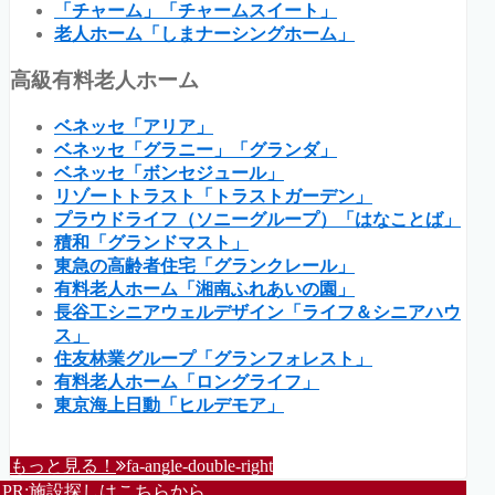
「チャーム」「チャームスイート」
老人ホーム「しまナーシングホーム」
高級有料老人ホーム
ベネッセ「アリア」
ベネッセ「グラニー」「グランダ」
ベネッセ「ボンセジュール」
リゾートトラスト「トラストガーデン」
プラウドライフ（ソニーグループ）「はなことば」
積和「グランドマスト」
東急の高齢者住宅「グランクレール」
有料老人ホーム「湘南ふれあいの園」
長谷工シニアウェルデザイン「ライフ＆シニアハウ
ス」
住友林業グループ「グランフォレスト」
有料老人ホーム「ロングライフ」
東京海上日動「ヒルデモア」
もっと見る！
fa-angle-double-right
PR:施設探しはこちらから