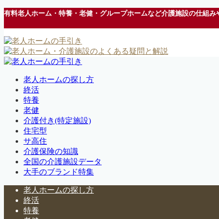
有料老人ホーム・特養・老健・グループホームなど介護施設の仕組み
老人ホームの探し方
終活
特養
老健
介護付き(特定施設)
住宅型
サ高住
介護保険の知識
全国の介護施設データ
大手のブランド特集
老人ホームの探し方
終活
特養