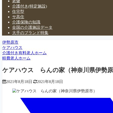
老健
介護付き(特定施設)
住宅型
サ高住
介護保険の知識
全国の介護施設データ
大手のブランド特集
伊勢原市
ケアハウス
介護付き有料老人ホーム
軽費老人ホーム
ケアハウス らんの家（神奈川県伊勢
2021年8月18日
2021年8月18日