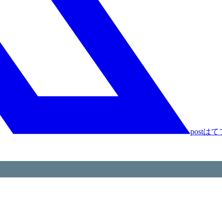
post
はて