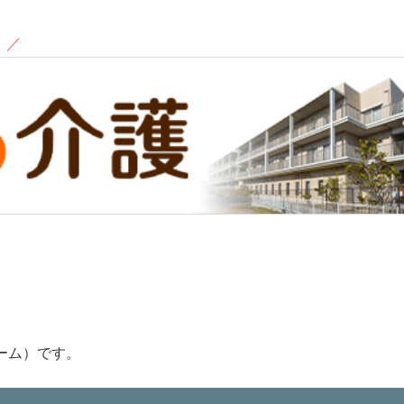
！
／
ーム）です。