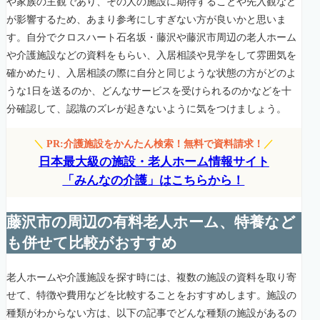
や家族の主観であり、その人の施設に期待することや先入観など
が影響するため、あまり参考にしすぎない方が良いかと思いま
す。自分でクロスハート石名坂・藤沢や藤沢市周辺の老人ホーム
や介護施設などの資料をもらい、入居相談や見学をして雰囲気を
確かめたり、入居相談の際に自分と同じような状態の方がどのよ
うな1日を送るのか、どんなサービスを受けられるのかなどを十
分確認して、認識のズレが起きないように気をつけましょう。
＼
PR:介護施設をかんたん検索！無料で資料請求！
／
日本最大級の施設・老人ホーム情報サイト
「みんなの介護」はこちらから！
藤沢市の周辺の有料老人ホーム、特養など
も併せて比較がおすすめ
老人ホームや介護施設を探す時には、複数の施設の資料を取り寄
せて、特徴や費用などを比較することをおすすめします。施設の
種類がわからない方は、以下の記事でどんな種類の施設があるの