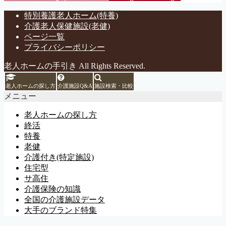
特別養護老人ホーム(特養)
介護老人保健施設(老健)
ページ一覧
プライバシーポリシー
老人ホームの手引き All Rights Reserved.
老人ホームの探し方
介護施設Q&A
施設検索・比較
メニュー
老人ホームの探し方
終活
特養
老健
介護付き(特定施設)
住宅型
サ高住
介護保険の知識
全国の介護施設データ
大手のブランド特集