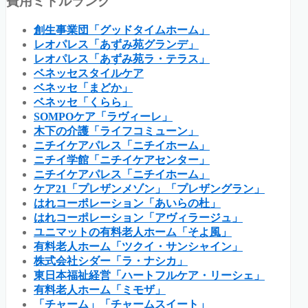
費用ミドルランク
創生事業団「グッドタイムホーム」
レオパレス「あずみ苑グランデ」
レオパレス「あずみ苑ラ・テラス」
ベネッセスタイルケア
ベネッセ「まどか」
ベネッセ「くらら」
SOMPOケア「ラヴィーレ」
木下の介護「ライフコミューン」
ニチイケアパレス「ニチイホーム」
ニチイ学館「ニチイケアセンター」
ニチイケアパレス「ニチイホーム」
ケア21「プレザンメゾン」「プレザングラン」
はれコーポレーション「あいらの杜」
はれコーポレーション「アヴィラージュ」
ユニマットの有料老人ホーム「そよ風」
有料老人ホーム「ツクイ・サンシャイン」
株式会社シダー「ラ・ナシカ」
東日本福祉経営「ハートフルケア・リーシェ」
有料老人ホーム「ミモザ」
「チャーム」「チャームスイート」