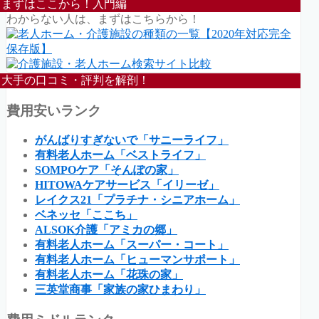
まずはここから！入門編
わからない人は、まずはこちらから！
大手の口コミ・評判を解剖！
費用安いランク
がんばりすぎないで「サニーライフ」
有料老人ホーム「ベストライフ」
SOMPOケア「そんぽの家」
HITOWAケアサービス「イリーゼ」
レイクス21「プラチナ・シニアホーム」
ベネッセ「ここち」
ALSOK介護「アミカの郷」
有料老人ホーム「スーパー・コート」
有料老人ホーム「ヒューマンサポート」
有料老人ホーム「花珠の家」
三英堂商事「家族の家ひまわり」