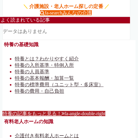
＼
介護施設・老人ホーム探しの定番
／
fa-search
みんなの介護
よく読まれている記事
データはありません
特養の基礎知識
特養とは？わかりやすく紹介
特養の入所基準・特例入所
特養の人員基準
特養の基本報酬・加算一覧
特養の標準費用（ユニット型・多床室）
特養の費用・自己負担
特養の記事をもっと見る！
fa-angle-double-right
有料老人ホームの知識
介護付き有料老人ホームとは