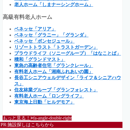
老人ホーム「しまナーシングホーム」
高級有料老人ホーム
ベネッセ「アリア」
ベネッセ「グラニー」「グランダ」
ベネッセ「ボンセジュール」
リゾートトラスト「トラストガーデン」
プラウドライフ（ソニーグループ）「はなことば」
積和「グランドマスト」
東急の高齢者住宅「グランクレール」
有料老人ホーム「湘南ふれあいの園」
長谷工シニアウェルデザイン「ライフ＆シニアハウ
ス」
住友林業グループ「グランフォレスト」
有料老人ホーム「ロングライフ」
東京海上日動「ヒルデモア」
もっと見る！
fa-angle-double-right
PR:施設探しはこちらから