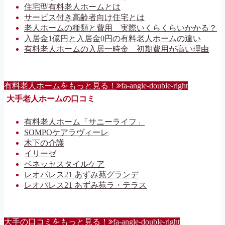
住宅型有料老人ホームとは
サービス付き高齢者向け住宅とは
老人ホームの種類と費用 実際いくらくらいかかる？
入居金1億円と入居金0円の有料老人ホームの違い
有料老人ホームの入居一時金 初期費用が高い理由
有料老人ホームをもっと見る！
fa-angle-double-right
大手老人ホームの口コミ
有料老人ホーム「サニーライフ」
SOMPOケアラヴィーレ
木下の介護
イリーゼ
ベネッセスタイルケア
レオパレス21 あずみ苑グランデ
レオパレス21 あずみ苑ラ・テラス
大手の口コミをもっと見る！
fa-angle-double-right