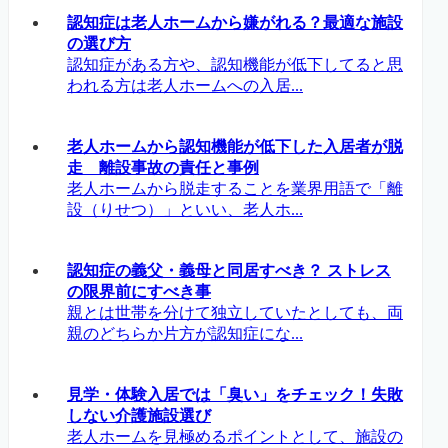
認知症は老人ホームから嫌がれる？最適な施設
の選び方
認知症がある方や、認知機能が低下してると思
われる方は老人ホームへの入居...
老人ホームから認知機能が低下した入居者が脱
走 離設事故の責任と事例
老人ホームから脱走することを業界用語で「離
設（りせつ）」といい、老人ホ...
認知症の義父・義母と同居すべき？ ストレス
の限界前にすべき事
親とは世帯を分けて独立していたとしても、両
親のどちらか片方が認知症にな...
見学・体験入居では「臭い」をチェック！失敗
しない介護施設選び
老人ホームを見極めるポイントとして、施設の