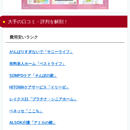
大手の口コミ・評判を解剖！
費用安いランク
がんばりすぎないで「サニーライフ」
有料老人ホーム「ベストライフ」
SOMPOケア「そんぽの家」
HITOWAケアサービス「イリーゼ」
レイクス21「プラチナ・シニアホーム」
ベネッセ「ここち」
ALSOK介護「アミカの郷」