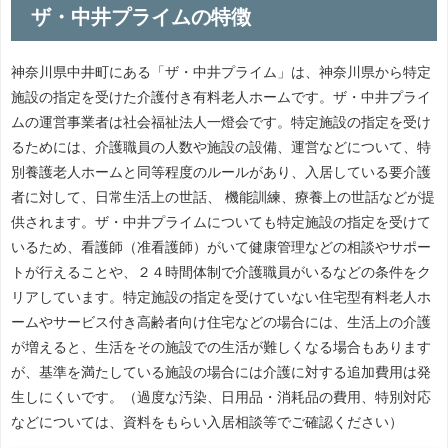
ザ・中井プライムの特徴
神奈川県中井町にある「ザ・中井プライム」は、神奈川県から特定
施設の指定を受けた介護付き有料老人ホームです。ザ・中井プライ
ムの運営事業者は社会福祉法人一燈会です。特定施設の指定を受け
るためには、介護職員の人数や施設の設備、運営などについて、特
別養護老人ホームと同等程度のルールがあり、入居している要介護
者に対して、日常生活上の世話、 機能訓練、療養上の世話などが提
供されます。ザ・中井プライムについても特定施設の指定を受けて
いるため、看護師（准看護師）がいて健康管理などの相談やサポー
トが行えることや、２４時間体制で介護職員がいるなどの条件をク
リアしています。特定施設の指定を受けていない住宅型有料老人ホ
ームやサービス付き高齢者向け住宅などの場合には、生活上の介護
が増えると、生活をその施設での生活が難しくなる場合もあります
が、基準を満たしている施設の場合には介護に対する追加費用は発
生しにくいです。（過度な汚染、日用品・消耗品の費用、特別対応
などについては、資料をもらい入居相談等でご確認ください）