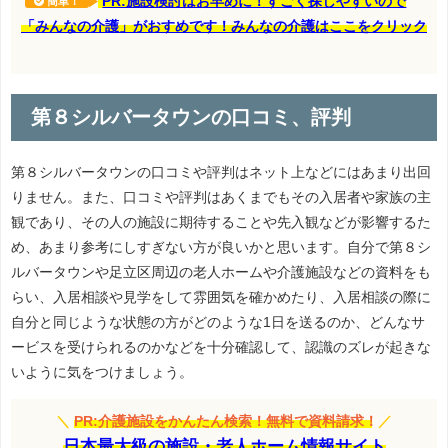
PR:施設検討はお早めに！すごく探しやすいので
簡単！
「みんなの介護」がおすめです！みんなの介護はここをクリック
第８シルバータウンの口コミ、評判
第８シルバータウンの口コミや評判はネット上などにはあまり出回
りません。また、口コミや評判はあくまでもその入居者や家族の主
観であり、その人の施設に期待することや先入観などが影響するた
め、あまり参考にしすぎない方が良いかと思います。自分で第８シ
ルバータウンや足立区周辺の老人ホームや介護施設などの資料をも
らい、入居相談や見学をして雰囲気を確かめたり、入居相談の際に
自分と同じような状態の方がどのような1日を送るのか、どんなサ
ービスを受けられるのかなどを十分確認して、認識のズレが起きな
いように気をつけましょう。
＼
PR:介護施設をかんたん検索！無料で資料請求！
／
日本最大級の施設・老人ホーム情報サイト