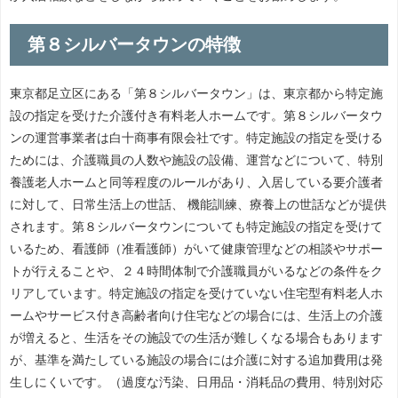
第８シルバータウンの特徴
東京都足立区にある「第８シルバータウン」は、東京都から特定施
設の指定を受けた介護付き有料老人ホームです。第８シルバータウ
ンの運営事業者は白十商事有限会社です。特定施設の指定を受ける
ためには、介護職員の人数や施設の設備、運営などについて、特別
養護老人ホームと同等程度のルールがあり、入居している要介護者
に対して、日常生活上の世話、 機能訓練、療養上の世話などが提供
されます。第８シルバータウンについても特定施設の指定を受けて
いるため、看護師（准看護師）がいて健康管理などの相談やサポー
トが行えることや、２４時間体制で介護職員がいるなどの条件をク
リアしています。特定施設の指定を受けていない住宅型有料老人ホ
ームやサービス付き高齢者向け住宅などの場合には、生活上の介護
が増えると、生活をその施設での生活が難しくなる場合もあります
が、基準を満たしている施設の場合には介護に対する追加費用は発
生しにくいです。（過度な汚染、日用品・消耗品の費用、特別対応