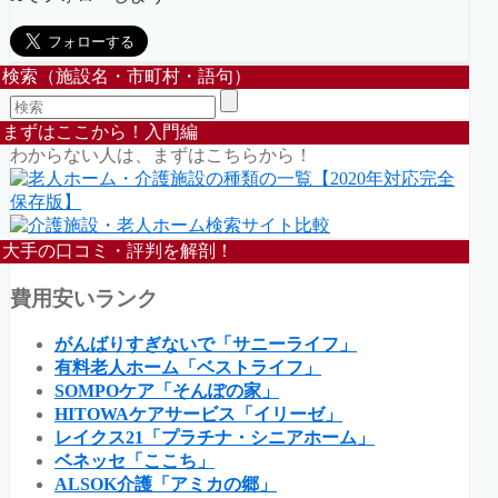
検索（施設名・市町村・語句）
まずはここから！入門編
わからない人は、まずはこちらから！
大手の口コミ・評判を解剖！
費用安いランク
がんばりすぎないで「サニーライフ」
有料老人ホーム「ベストライフ」
SOMPOケア「そんぽの家」
HITOWAケアサービス「イリーゼ」
レイクス21「プラチナ・シニアホーム」
ベネッセ「ここち」
ALSOK介護「アミカの郷」