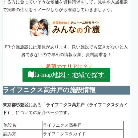
する方に合っていそうな候補を資料請求をして、見学や入居相談
で実際の生活をイメージしながら確認していきましょう。
PR:介護施設には定員があります。良い施設でも空きがないと入
居できないので早めの情報収集、資料請求を！
希望のエリアは？
＼
／
地図・地域で探す
fa-map
ライフニクス高井戸の施設情報
東京都杉並区
にある「
ライフニクス高井戸（ライフニクスタカイ
ド）
」についての紹介ページです。
施設名
ライフニクス高井戸
読み方
ライフニクスタカイド