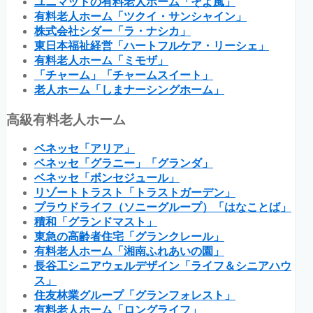
ユニマットの有料老人ホーム「そよ風」
有料老人ホーム「ツクイ・サンシャイン」
株式会社シダー「ラ・ナシカ」
東日本福祉経営「ハートフルケア・リーシェ」
有料老人ホーム「ミモザ」
「チャーム」「チャームスイート」
老人ホーム「しまナーシングホーム」
高級有料老人ホーム
ベネッセ「アリア」
ベネッセ「グラニー」「グランダ」
ベネッセ「ボンセジュール」
リゾートトラスト「トラストガーデン」
プラウドライフ（ソニーグループ）「はなことば」
積和「グランドマスト」
東急の高齢者住宅「グランクレール」
有料老人ホーム「湘南ふれあいの園」
長谷工シニアウェルデザイン「ライフ＆シニアハウ
ス」
住友林業グループ「グランフォレスト」
有料老人ホーム「ロングライフ」