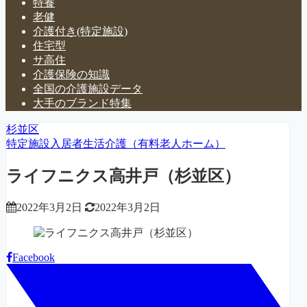
特養
老健
介護付き(特定施設)
住宅型
サ高住
介護保険の知識
全国の介護施設データ
大手のブランド特集
杉並区
特定施設入居者生活介護（有料老人ホーム）
ライフニクス高井戸（杉並区）
2022年3月2日
2022年3月2日
Facebook