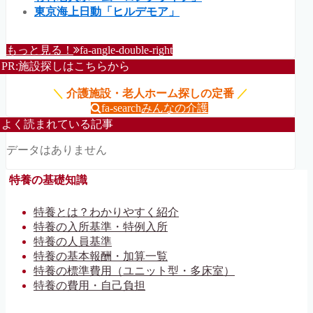
東京海上日動「ヒルデモア」
もっと見る！
fa-angle-double-right
PR:施設探しはこちらから
＼
介護施設・老人ホーム探しの定番
／
fa-search
みんなの介護
よく読まれている記事
データはありません
特養の基礎知識
特養とは？わかりやすく紹介
特養の入所基準・特例入所
特養の人員基準
特養の基本報酬・加算一覧
特養の標準費用（ユニット型・多床室）
特養の費用・自己負担