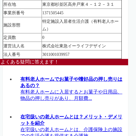
所在地
東京都杉並区高井戸東４－１２－３１
事業所番号
1371505445
特定施設入居者生活介護（有料老人ホー
施設形態
ム）
定員数
0
運営法人名
株式会社東急イーライフデザイン
法人番号
3011001039957
よくある疑問に答えます！
有料老人ホームでお菓子や嗜好品の押し売りは
あるの？
有料老人ホームに入居するとお菓子や日用品、
物品の押し売りがあり、月額費...
在宅扱いの老人ホームとは？メリット・デメリ
ットを紹介
在宅扱いの老人ホームとは、介護保険上の施設
での生活介護を提供する介護施...