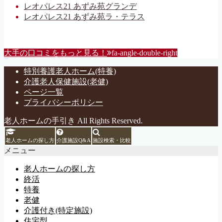
レオパレス21 あずみ苑グランデ
レオパレス21 あずみ苑ラ・テラス
大手の口コミをもっと見る！
fa-angle-double-right
特別養護老人ホーム(特養)
介護老人保健施設(老健)
ページ一覧
プライバシーポリシー
老人ホームの手引き All Rights Reserved.
老人ホームの探し方
介護施設Q&A
施設検索・比較
メニュー
老人ホームの探し方
終活
特養
老健
介護付き(特定施設)
住宅型