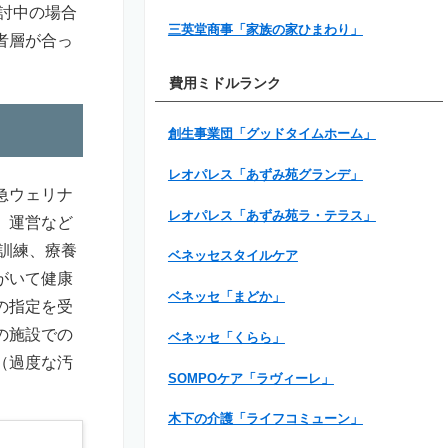
討中の場合
三英堂商事「家族の家ひまわり」
者層が合っ
費用ミドルランク
創生事業団「グッドタイムホーム」
レオパレス「あずみ苑グランデ」
急ウェリナ
レオパレス「あずみ苑ラ・テラス」
、運営など
訓練、療養
ベネッセスタイルケア
がいて健康
ベネッセ「まどか」
の指定を受
の施設での
ベネッセ「くらら」
（過度な汚
SOMPOケア「ラヴィーレ」
木下の介護「ライフコミューン」