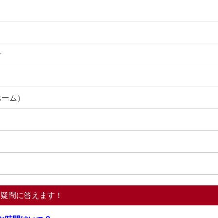
号
ホーム）
る疑問に答えます！