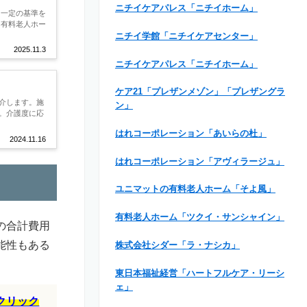
ニチイケアパレス「ニチイホーム」
、一定の基準を
き有料老人ホー
ニチイ学館「ニチイケアセンター」
2025.11.3
ニチイケアパレス「ニチイホーム」
ケア21「プレザンメゾン」「プレザングラ
介します。施
ン」
。介護度に応
はれコーポレーション「あいらの杜」
2024.11.16
はれコーポレーション「アヴィラージュ」
ユニマットの有料老人ホーム「そよ風」
有料老人ホーム「ツクイ・サンシャイン」
の合計費用
能性もある
株式会社シダー「ラ・ナシカ」
東日本福祉経営「ハートフルケア・リーシ
ェ」
クリック