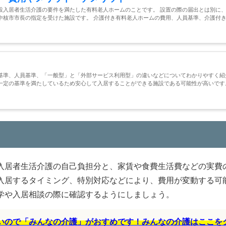
設入居者生活介護の要件を満たした有料老人ホームのことです。 設置の際の届出とは別に
中核市市長の指定を受けた施設です。 介護付き有料老人ホームの費用、人員基準、介護付
基準、人員基準、「一般型」と「外部サービス利用型」の違いなどについてわかりやすく紹
一定の基準を満たしているため安心して入居することができる施設である可能性が高いです
入居者生活介護の自己負担分と、家賃や食費生活費などの実費
入居するタイミング、特別対応などにより、費用が変動する可
学や入居相談の際に確認するようにしましょう。
すいので「みんなの介護」がおすめです！みんなの介護はここを