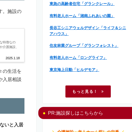
東急の高齢者住宅「グランクレール」
す。施設の
有料老人ホーム「湘南ふれあいの園」
長谷工シニアウェルデザイン「ライフ＆シニ
アハウス」
な特徴なの
住友林業グループ「グランフォレスト」
や介護施設、
有料老人ホーム「ロングライフ」
2025.1.18
東京海上日動「ヒルデモア」
々の生活を
や入居相談
もっと見る！
PR:施設探しはこちらから
ないと入居
＼
介護施設・老人ホーム探しの定番
／