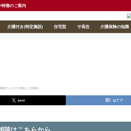
や特徴のご案内
介護付き(特定施設)
住宅型
サ高住
介護保険の知識
post
はてブ
相談はこちらから