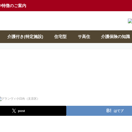
や特徴のご案内
介護付き(特定施設)
住宅型
サ高住
介護保険の知識
post
はてブ