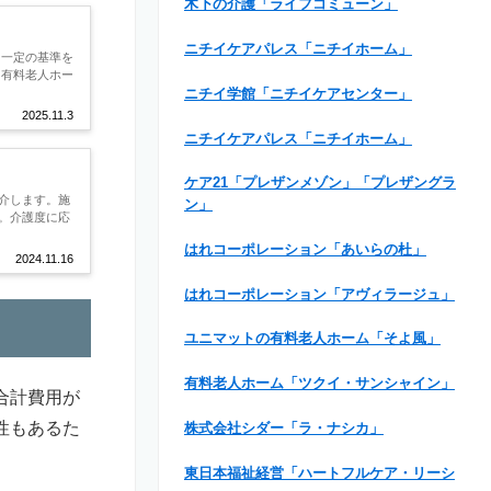
木下の介護「ライフコミューン」
ニチイケアパレス「ニチイホーム」
、一定の基準を
き有料老人ホー
ニチイ学館「ニチイケアセンター」
2025.11.3
ニチイケアパレス「ニチイホーム」
ケア21「プレザンメゾン」「プレザングラ
介します。施
ン」
。介護度に応
はれコーポレーション「あいらの杜」
2024.11.16
はれコーポレーション「アヴィラージュ」
ユニマットの有料老人ホーム「そよ風」
有料老人ホーム「ツクイ・サンシャイン」
合計費用が
性もあるた
株式会社シダー「ラ・ナシカ」
東日本福祉経営「ハートフルケア・リーシ