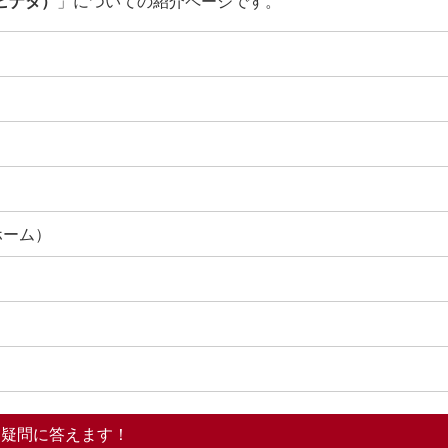
ヒナタ）
」についての紹介ページです。
ホーム）
る疑問に答えます！