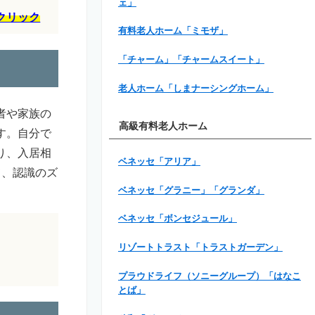
ェ」
クリック
有料老人ホーム「ミモザ」
「チャーム」「チャームスイート」
老人ホーム「しまナーシングホーム」
者や家族の
高級有料老人ホーム
す。自分で
り、入居相
ベネッセ「アリア」
て、認識のズ
ベネッセ「グラニー」「グランダ」
ベネッセ「ボンセジュール」
リゾートトラスト「トラストガーデン」
プラウドライフ（ソニーグループ）「はなこ
とば」