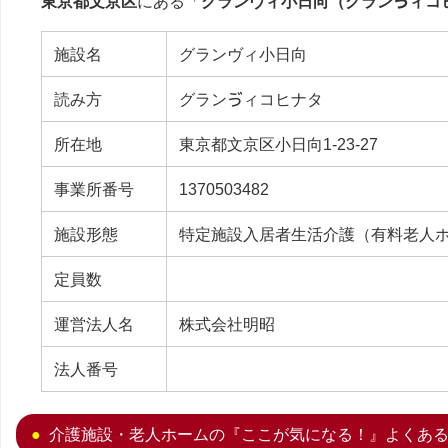
東京都文京区
にある「
グランヴィ小日向（グランゔィコ
施設名
グランヴィ小日向
読み方
グランゔィコヒナタ
所在地
東京都文京区小日向1-23-27
事業所番号
1370503482
施設形態
特定施設入居者生活介護（有料老人
定員数
運営法人名
株式会社明昭
法人番号
介護施設・老人ホームの『ここが気になる！』よくあ