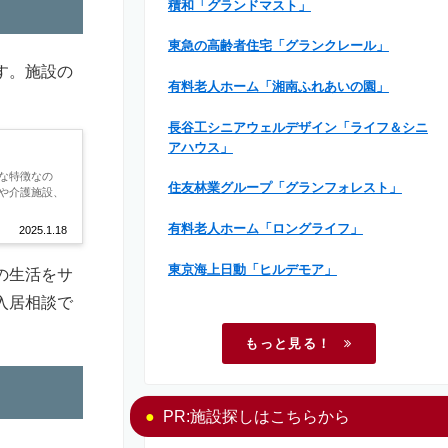
積和「グランドマスト」
東急の高齢者住宅「グランクレール」
す。施設の
有料老人ホーム「湘南ふれあいの園」
長谷工シニアウェルデザイン「ライフ＆シニ
アハウス」
な特徴なの
住友林業グループ「グランフォレスト」
や介護施設、
有料老人ホーム「ロングライフ」
2025.1.18
東京海上日動「ヒルデモア」
の生活をサ
入居相談で
もっと見る！
PR:施設探しはこちらから