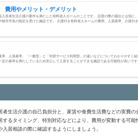
 費用やメリット・デメリット
設入居者生活介護の要件を満たした有料老人ホームのことです。 設置の際の届出とは別に
中核市市長の指定を受けた施設です。 介護付き有料老人ホームの費用、人員基準、介護付
基準、人員基準、「一般型」と「外部サービス利用型」の違いなどについてわかりやすく紹
一定の基準を満たしているため安心して入居することができる施設である可能性が高いです
居者生活介護の自己負担分と、家賃や食費生活費などの実費の
居するタイミング、特別対応などにより、費用が変動する可能
や入居相談の際に確認するようにしましょう。