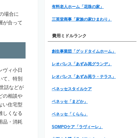
有料老人ホーム「花珠の家」
の場合に
三英堂商事「家族の家ひまわり」
層が合って
費用ミドルランク
創生事業団「グッドタイムホーム」
レオパレス「あずみ苑グランデ」
ンヴィ小日
レオパレス「あずみ苑ラ・テラス」
いて、特別
世話などが
ベネッセスタイルケア
どの相談や
ベネッセ「まどか」
ない住宅型
難しくなる
ベネッセ「くらら」
用品・消耗
SOMPOケア「ラヴィーレ」