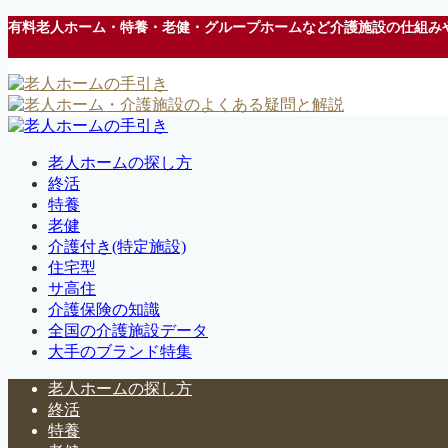
有料老人ホーム・特養・老健・グループホームなど介護施設の仕組み
老人ホームの探し方
終活
特養
老健
介護付き(特定施設)
住宅型
サ高住
介護保険の知識
全国の介護施設データ
大手のブランド特集
老人ホームの探し方
終活
特養