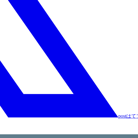
post
はて