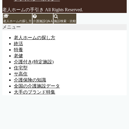
老人ホームの手引き All Rights Reserved.
老人ホームの探し方
介護施設Q&A
施設検索・比較
メニュー
老人ホームの探し方
終活
特養
老健
介護付き(特定施設)
住宅型
サ高住
介護保険の知識
全国の介護施設データ
大手のブランド特集