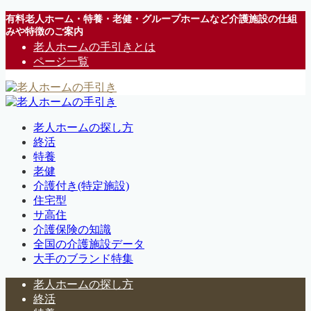
有料老人ホーム・特養・老健・グループホームなど介護施設の仕組
みや特徴のご案内
老人ホームの手引きとは
ページ一覧
老人ホームの探し方
終活
特養
老健
介護付き(特定施設)
住宅型
サ高住
介護保険の知識
全国の介護施設データ
大手のブランド特集
老人ホームの探し方
終活