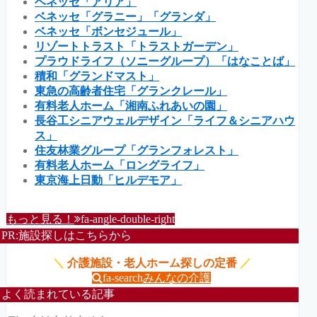
ベネッセ「アリア」
ベネッセ「グラニー」「グランダ」
ベネッセ「ボンセジュール」
リゾートトラスト「トラストガーデン」
プラウドライフ（ソニーグループ）「はなことば」
積和「グランドマスト」
東急の高齢者住宅「グランクレール」
有料老人ホーム「湘南ふれあいの園」
長谷工シニアウェルデザイン「ライフ＆シニアハウ
ス」
住友林業グループ「グランフォレスト」
有料老人ホーム「ロングライフ」
東京海上日動「ヒルデモア」
もっと見る！
fa-angle-double-right
PR:施設探しはこちらから
＼
介護施設・老人ホーム探しの定番
／
fa-search
みんなの介護
よく読まれている記事