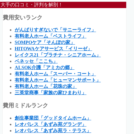
大手の口コミ・評判を解剖！
費用安いランク
がんばりすぎないで「サニーライフ」
有料老人ホーム「ベストライフ」
SOMPOケア「そんぽの家」
HITOWAケアサービス「イリーゼ」
レイクス21「プラチナ・シニアホーム」
ベネッセ「ここち」
ALSOK介護「アミカの郷」
有料老人ホーム「スーパー・コート」
有料老人ホーム「ヒューマンサポート」
有料老人ホーム「花珠の家」
三英堂商事「家族の家ひまわり」
費用ミドルランク
創生事業団「グッドタイムホーム」
レオパレス「あずみ苑グランデ」
レオパレス「あずみ苑ラ・テラス」