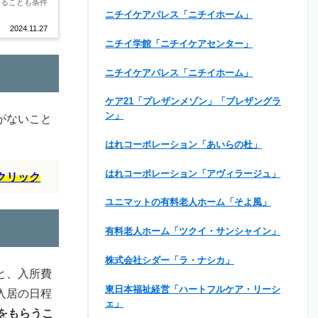
あることも条件
ニチイケアパレス「ニチイホーム」
2024.11.27
ニチイ学館「ニチイケアセンター」
ニチイケアパレス「ニチイホーム」
ケア21「プレザンメゾン」「プレザングラ
ン」
がないこと
はれコーポレーション「あいらの杜」
はれコーポレーション「アヴィラージュ」
クリック
ユニマットの有料老人ホーム「そよ風」
有料老人ホーム「ツクイ・サンシャイン」
株式会社シダー「ラ・ナシカ」
と、入所費
東日本福祉経営「ハートフルケア・リーシ
入居の日程
ェ」
をもらうこ