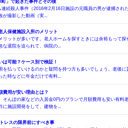
幸町」で起きた事件とその後
連続殺人事件（2016年2月16日施設の元職員の男が逮捕され
が撮影した動画（実...
老人保健施設入所のメリット
メリットが多いです。老人ホームを探すときには余裕もって探
な退院を迫られて、病院の...
いは可能？ケース別で検証！
用を払っていけるのかと疑問を持つ方も多いでしょう。老後に
た時などに年金だけで有料...
額費用が安い理由とは？
、そんぽの家などの入居金0円のプランで月額費用も安い有料
に施設開発をして、建物を...
ストレスの限界前にすべき事