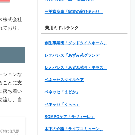
三英堂商事「家族の家ひまわり」
ス株式会社
れており、
費用ミドルランク
創生事業団「グッドタイムホーム」
レオパレス「あずみ苑グランデ」
レオパレス「あずみ苑ラ・テラス」
ーションな
ベネッセスタイルケア
ることに支
に落ち着い
ベネッセ「まどか」
交流し、自
ベネッセ「くらら」
SOMPOケア「ラヴィーレ」
木下の介護「ライフコミューン」
町村に住民票