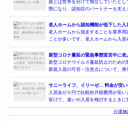
親とは世帯を分けて独立していたとし
態になり、認知症のパートナーを支える
老人ホームから認知機能が低下した入
老人ホームから脱走することを業界用
ことが多いです。老人ホームから入居者
新型コロナ蔓延の緊急事態宣言中に老
新型コロナウイルス蔓延防止のための
新規入居の可否・注意点について、厚生
サニーライフ、イリーゼ… 料金が安
入居金が０円で比較的月額費用が安い
挙げて、違いや入居を検討するときに気
介護施