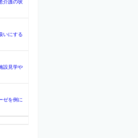
老介護の状
扱いにする
施設見学や
ーゼを例に