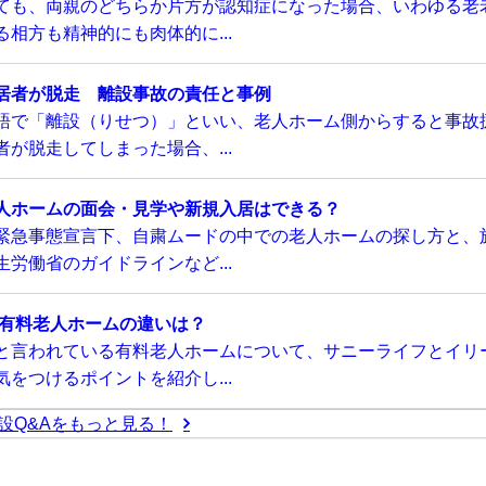
ても、両親のどちらか片方が認知症になった場合、いわゆる老
相方も精神的にも肉体的に...
居者が脱走 離設事故の責任と事例
語で「離設（りせつ）」といい、老人ホーム側からすると事故
が脱走してしまった場合、...
人ホームの面会・見学や新規入居はできる？
緊急事態宣言下、自粛ムードの中での老人ホームの探し方と、
労働省のガイドラインなど...
い有料老人ホームの違いは？
と言われている有料老人ホームについて、サニーライフとイリ
をつけるポイントを紹介し...
設Q&Aをもっと見る！