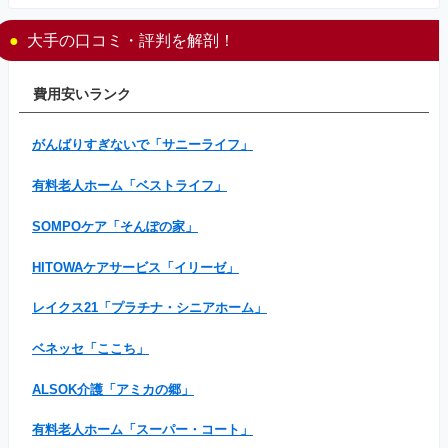
大手の口コミ・評判を解剖！
費用安いランク
がんばりすぎないで「サニーライフ」
有料老人ホーム「ベストライフ」
SOMPOケア「そんぽの家」
HITOWAケアサービス「イリーゼ」
レイクス21「プラチナ・シニアホーム」
ベネッセ「ここち」
ALSOK介護「アミカの郷」
有料老人ホーム「スーパー・コート」