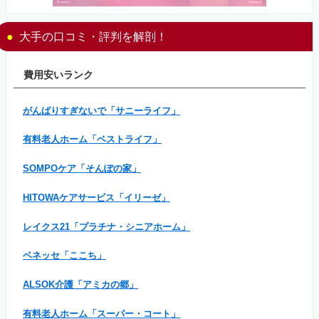
大手の口コミ・評判を解剖！
費用安いランク
がんばりすぎないで「サニーライフ」
有料老人ホーム「ベストライフ」
SOMPOケア「そんぽの家」
HITOWAケアサービス「イリーゼ」
レイクス21「プラチナ・シニアホーム」
ベネッセ「ここち」
ALSOK介護「アミカの郷」
有料老人ホーム「スーパー・コート」