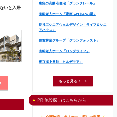
東急の高齢者住宅「グランクレール」
ないと入居
有料老人ホーム「湘南ふれあいの園」
長谷工シニアウェルデザイン「ライフ＆シニ
アハウス」
住友林業グループ「グランフォレスト」
有料老人ホーム「ロングライフ」
東京海上日動「ヒルデモア」
もっと見る！
PR:施設探しはこちらから
＼
介護施設・老人ホーム探しの定番
／