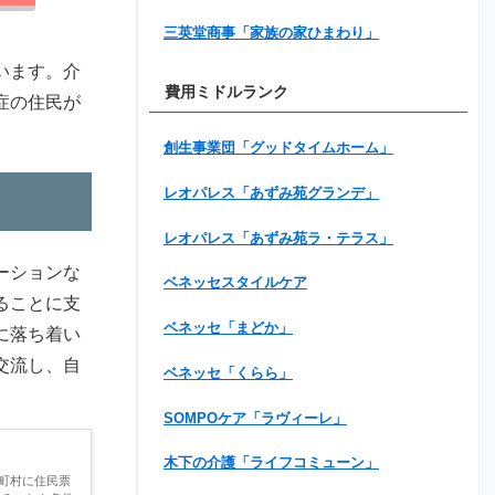
三英堂商事「家族の家ひまわり」
います。介
費用ミドルランク
症の住民が
創生事業団「グッドタイムホーム」
レオパレス「あずみ苑グランデ」
レオパレス「あずみ苑ラ・テラス」
ーションな
ベネッセスタイルケア
ることに支
ベネッセ「まどか」
に落ち着い
交流し、自
ベネッセ「くらら」
SOMPOケア「ラヴィーレ」
木下の介護「ライフコミューン」
町村に住民票