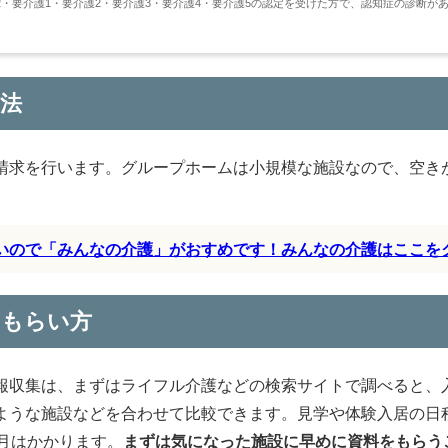
・要介護1・要介護2・要介護3・要介護4・要介護5の認定を受けた方で、認知症の診断が
法
請求を行います。グループホームは小規模な施設なので、空き
すいので「みんなの介護」がおすめです！みんなの介護はここを
のもらい方
報収集は、まずはライフル介護などの検索サイトで調べると、
ような施設などを合わせて比較できます。見学や体験入居の日
月はかかります。
まずは気になった施設に早めに資料をもらう