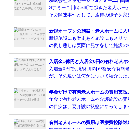
株式会社メッセージ「Sアミーユ川崎
Sアミーユ川崎幸町で起きた老人ホーム
その関連事件として、虐待の様子を家族
新規オープンの施設・老人ホームに入
新規施設にも歴史ある施設にもメリッ
の良し悪しは実際に見学をして施設の中
入居金1億円と入居金0円の有料老人
入居金0円で月額利用料が格安な有料
が、その違いは何かについて紹介したい
年金だけで有料老人ホームの費用支払
年金で有料老人ホームや介護施設の費
の目安額、要介護の状態になってしまっ
有料老人ホームの費用は医療費控除対