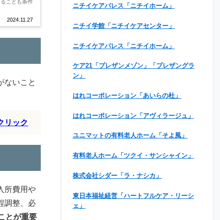
あることも条件
ニチイケアパレス「ニチイホーム」
2024.11.27
ニチイ学館「ニチイケアセンター」
ニチイケアパレス「ニチイホーム」
ケア21「プレザンメゾン」「プレザングラ
ン」
がないこと
はれコーポレーション「あいらの杜」
はれコーポレーション「アヴィラージュ」
クリック
ユニマットの有料老人ホーム「そよ風」
有料老人ホーム「ツクイ・サンシャイン」
株式会社シダー「ラ・ナシカ」
入所費用や
東日本福祉経営「ハートフルケア・リーシ
程調整、必
ェ」
ことが重要