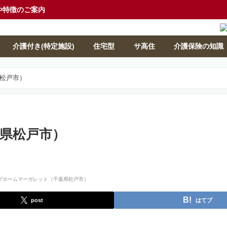
や特徴のご案内
介護付き(特定施設)
住宅型
サ高住
介護保険の知識
松戸市）
県松戸市）
post
はてブ