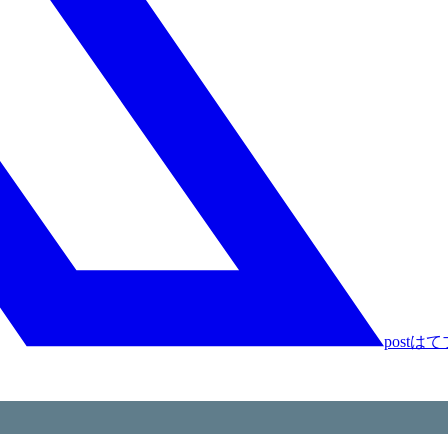
post
はて