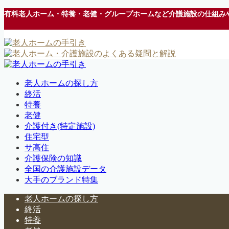
有料老人ホーム・特養・老健・グループホームなど介護施設の仕組み
老人ホームの探し方
終活
特養
老健
介護付き(特定施設)
住宅型
サ高住
介護保険の知識
全国の介護施設データ
大手のブランド特集
老人ホームの探し方
終活
特養