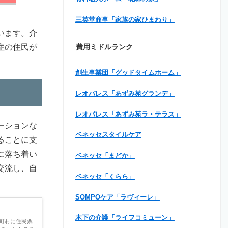
三英堂商事「家族の家ひまわり」
います。介
症の住民が
費用ミドルランク
創生事業団「グッドタイムホーム」
レオパレス「あずみ苑グランデ」
レオパレス「あずみ苑ラ・テラス」
ーションな
ベネッセスタイルケア
ることに支
に落ち着い
ベネッセ「まどか」
交流し、自
ベネッセ「くらら」
SOMPOケア「ラヴィーレ」
木下の介護「ライフコミューン」
町村に住民票