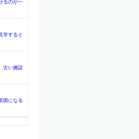
せるのが一
見学すると
、古い施設
原因になる