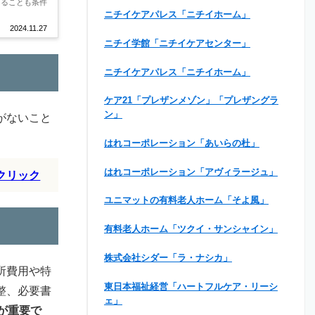
あることも条件
ニチイケアパレス「ニチイホーム」
2024.11.27
ニチイ学館「ニチイケアセンター」
ニチイケアパレス「ニチイホーム」
ケア21「プレザンメゾン」「プレザングラ
ン」
がないこと
はれコーポレーション「あいらの杜」
はれコーポレーション「アヴィラージュ」
クリック
ユニマットの有料老人ホーム「そよ風」
有料老人ホーム「ツクイ・サンシャイン」
株式会社シダー「ラ・ナシカ」
所費用や特
東日本福祉経営「ハートフルケア・リーシ
整、必要書
ェ」
が重要で