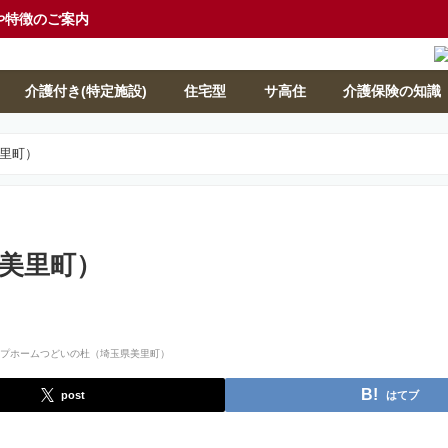
や特徴のご案内
介護付き(特定施設)
住宅型
サ高住
介護保険の知識
里町）
美里町）
post
はてブ