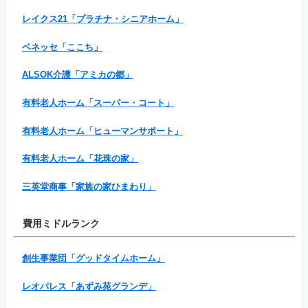
レイクス21「プラチナ・シニアホーム」
ベネッセ「ここち」
ALSOK介護「アミカの郷」
有料老人ホーム「スーパー・コート」
有料老人ホーム「ヒューマンサポート」
有料老人ホーム「花珠の家」
三英堂商事「家族の家ひまわり」
費用ミドルランク
創生事業団「グッドタイムホーム」
レオパレス「あずみ苑グランデ」