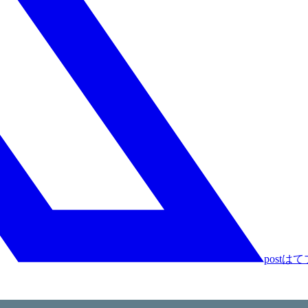
post
はて