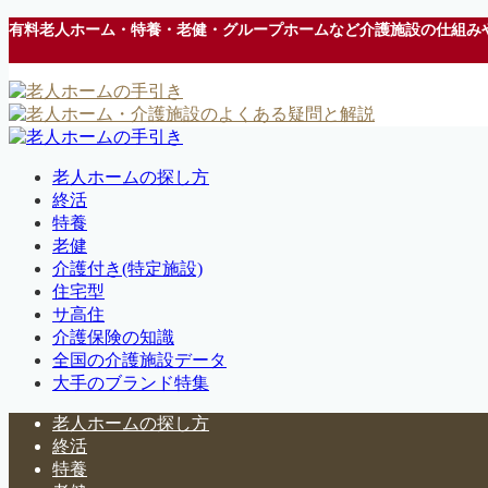
有料老人ホーム・特養・老健・グループホームなど介護施設の仕組み
老人ホームの探し方
終活
特養
老健
介護付き(特定施設)
住宅型
サ高住
介護保険の知識
全国の介護施設データ
大手のブランド特集
老人ホームの探し方
終活
特養