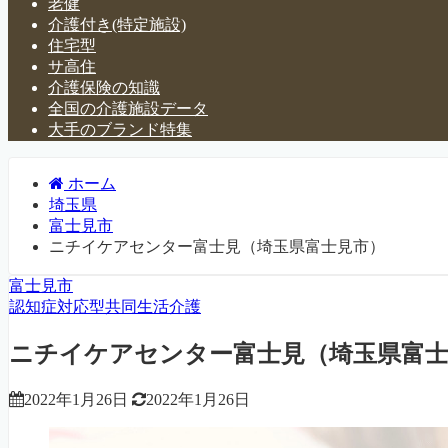
老健
介護付き(特定施設)
住宅型
サ高住
介護保険の知識
全国の介護施設データ
大手のブランド特集
ホーム
埼玉県
富士見市
ニチイケアセンター富士見（埼玉県富士見市）
富士見市
認知症対応型共同生活介護
ニチイケアセンター富士見（埼玉県富士
2022年1月26日
2022年1月26日