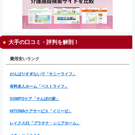
大手の口コミ・評判を解剖！
費用安いランク
がんばりすぎないで「サニーライフ」
有料老人ホーム「ベストライフ」
SOMPOケア「そんぽの家」
HITOWAケアサービス「イリーゼ」
レイクス21「プラチナ・シニアホーム」