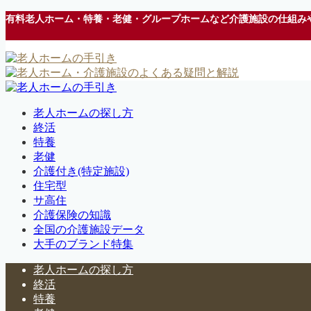
有料老人ホーム・特養・老健・グループホームなど介護施設の仕組み
老人ホームの探し方
終活
特養
老健
介護付き(特定施設)
住宅型
サ高住
介護保険の知識
全国の介護施設データ
大手のブランド特集
老人ホームの探し方
終活
特養