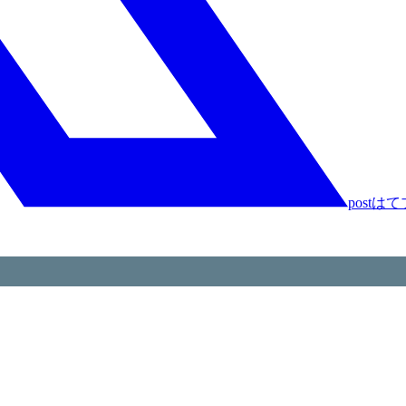
post
はて