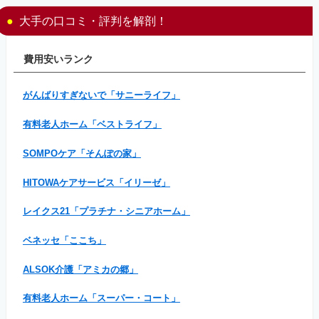
大手の口コミ・評判を解剖！
費用安いランク
がんばりすぎないで「サニーライフ」
有料老人ホーム「ベストライフ」
SOMPOケア「そんぽの家」
HITOWAケアサービス「イリーゼ」
レイクス21「プラチナ・シニアホーム」
ベネッセ「ここち」
ALSOK介護「アミカの郷」
有料老人ホーム「スーパー・コート」