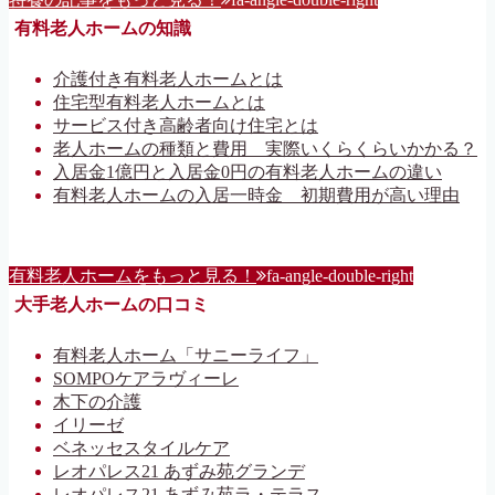
有料老人ホームの知識
介護付き有料老人ホームとは
住宅型有料老人ホームとは
サービス付き高齢者向け住宅とは
老人ホームの種類と費用 実際いくらくらいかかる？
入居金1億円と入居金0円の有料老人ホームの違い
有料老人ホームの入居一時金 初期費用が高い理由
有料老人ホームをもっと見る！
fa-angle-double-right
大手老人ホームの口コミ
有料老人ホーム「サニーライフ」
SOMPOケアラヴィーレ
木下の介護
イリーゼ
ベネッセスタイルケア
レオパレス21 あずみ苑グランデ
レオパレス21 あずみ苑ラ・テラス