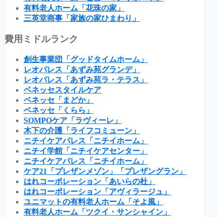
有料老人ホーム「花珠の家」
三英堂商事「家族の家ひまわり」
費用ミドルランク
創生事業団「グッドタイムホーム」
レオパレス「あずみ苑グランデ」
レオパレス「あずみ苑ラ・テラス」
ベネッセスタイルケア
ベネッセ「まどか」
ベネッセ「くらら」
SOMPOケア「ラヴィーレ」
木下の介護「ライフコミューン」
ニチイケアパレス「ニチイホーム」
ニチイ学館「ニチイケアセンター」
ニチイケアパレス「ニチイホーム」
ケア21「プレザンメゾン」「プレザングラン」
はれコーポレーション「あいらの杜」
はれコーポレーション「アヴィラージュ」
ユニマットの有料老人ホーム「そよ風」
有料老人ホーム「ツクイ・サンシャイン」