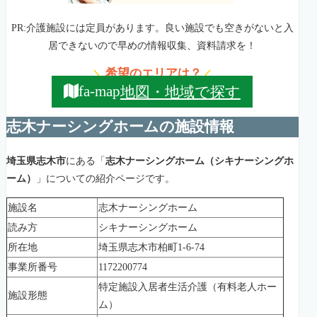
PR:介護施設には定員があります。良い施設でも空きがないと入
居できないので早めの情報収集、資料請求を！
希望のエリアは？
＼
／
地図・地域で探す
fa-map
志木ナーシングホームの施設情報
埼玉県志木市
にある「
志木ナーシングホーム（シキナーシングホ
ーム）
」についての紹介ページです。
施設名
志木ナーシングホーム
読み方
シキナーシングホーム
所在地
埼玉県志木市柏町1-6-74
事業所番号
1172200774
特定施設入居者生活介護（有料老人ホー
施設形態
ム）