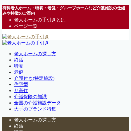
有料老人ホーム・特養・老健・グループホームなど介護施設の仕組
みや特徴のご案内
老人ホームの手引きとは
ページ一覧
老人ホームの探し方
終活
特養
老健
介護付き(特定施設)
住宅型
サ高住
介護保険の知識
全国の介護施設データ
大手のブランド特集
老人ホームの探し方
終活