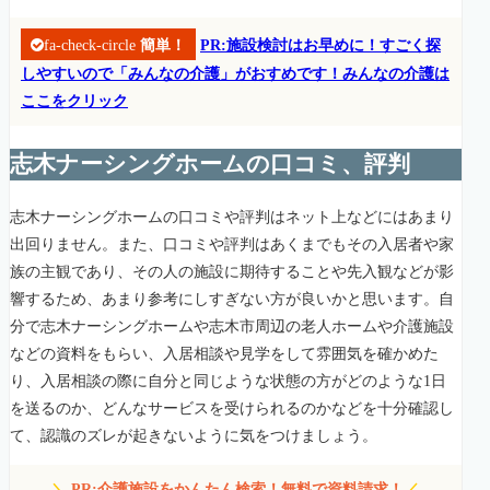
fa-check-circle
簡単！
PR:施設検討はお早めに！すごく探
しやすいので「みんなの介護」がおすめです！みんなの介護は
ここをクリック
志木ナーシングホームの口コミ、評判
志木ナーシングホームの口コミや評判はネット上などにはあまり
出回りません。また、口コミや評判はあくまでもその入居者や家
族の主観であり、その人の施設に期待することや先入観などが影
響するため、あまり参考にしすぎない方が良いかと思います。自
分で志木ナーシングホームや志木市周辺の老人ホームや介護施設
などの資料をもらい、入居相談や見学をして雰囲気を確かめた
り、入居相談の際に自分と同じような状態の方がどのような1日
を送るのか、どんなサービスを受けられるのかなどを十分確認し
て、認識のズレが起きないように気をつけましょう。
＼
PR:介護施設をかんたん検索！無料で資料請求！
／