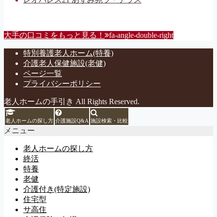
大手の口コミをもっと見る！
fa-angle-double-right
特別養護老人ホーム(特養)
介護老人保健施設(老健)
ページ一覧
プライバシーポリシー
老人ホームの手引き All Rights Reserved.
老人ホームの探し方
介護施設Q&A
施設検索・比較
メニュー
老人ホームの探し方
終活
特養
老健
介護付き(特定施設)
住宅型
サ高住