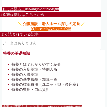
もっと見る！
fa-angle-double-right
PR:施設探しはこちらから
＼
介護施設・老人ホーム探しの定番
／
fa-search
みんなの介護
よく読まれている記事
データはありません
特養の基礎知識
特養とは？わかりやすく紹介
特養の入所基準・特例入所
特養の人員基準
特養の基本報酬・加算一覧
特養の標準費用（ユニット型・多床室）
特養の費用・自己負担
特養の記事をもっと見る！
fa-angle-double-right