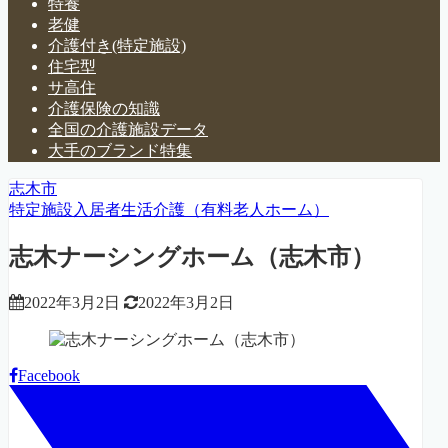
特養
老健
介護付き(特定施設)
住宅型
サ高住
介護保険の知識
全国の介護施設データ
大手のブランド特集
志木市
特定施設入居者生活介護（有料老人ホーム）
志木ナーシングホーム（志木市）
2022年3月2日
2022年3月2日
Facebook