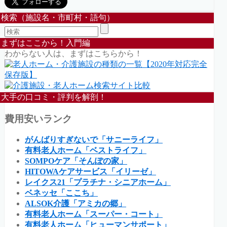
検索（施設名・市町村・語句）
まずはここから！入門編
わからない人は、まずはこちらから！
大手の口コミ・評判を解剖！
費用安いランク
がんばりすぎないで「サニーライフ」
有料老人ホーム「ベストライフ」
SOMPOケア「そんぽの家」
HITOWAケアサービス「イリーゼ」
レイクス21「プラチナ・シニアホーム」
ベネッセ「ここち」
ALSOK介護「アミカの郷」
有料老人ホーム「スーパー・コート」
有料老人ホーム「ヒューマンサポート」