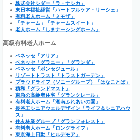
株式会社シダー「ラ・ナシカ」
東日本福祉経営「ハートフルケア・リーシェ」
有料老人ホーム「ミモザ」
「チャーム」「チャームスイート」
老人ホーム「しまナーシングホーム」
高級有料老人ホーム
ベネッセ「アリア」
ベネッセ「グラニー」「グランダ」
ベネッセ「ボンセジュール」
リゾートトラスト「トラストガーデン」
プラウドライフ（ソニーグループ）「はなことば」
積和「グランドマスト」
東急の高齢者住宅「グランクレール」
有料老人ホーム「湘南ふれあいの園」
長谷工シニアウェルデザイン「ライフ＆シニアハウ
ス」
住友林業グループ「グランフォレスト」
有料老人ホーム「ロングライフ」
東京海上日動「ヒルデモア」