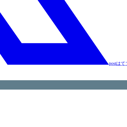
post
はて