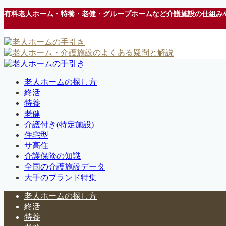
有料老人ホーム・特養・老健・グループホームなど介護施設の仕組み
老人ホームの探し方
終活
特養
老健
介護付き(特定施設)
住宅型
サ高住
介護保険の知識
全国の介護施設データ
大手のブランド特集
老人ホームの探し方
終活
特養