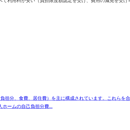
べて利用料が安い（負担限度額認定を受け、費用の減免を受け
己負担分、食費、居住費）を主に構成されています。これらを
ームの自己負担分費...