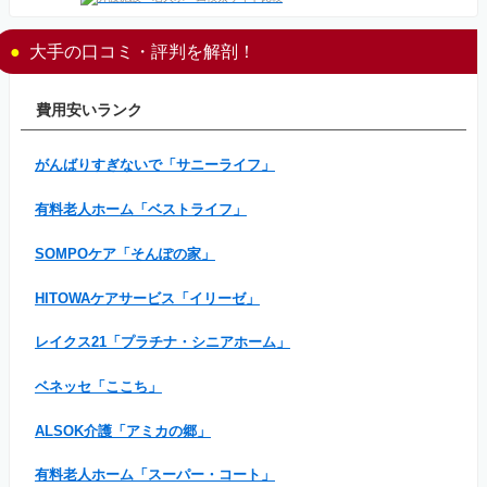
大手の口コミ・評判を解剖！
費用安いランク
がんばりすぎないで「サニーライフ」
有料老人ホーム「ベストライフ」
SOMPOケア「そんぽの家」
HITOWAケアサービス「イリーゼ」
レイクス21「プラチナ・シニアホーム」
ベネッセ「ここち」
ALSOK介護「アミカの郷」
有料老人ホーム「スーパー・コート」