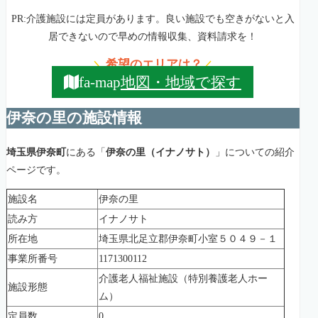
PR:介護施設には定員があります。良い施設でも空きがないと入
居できないので早めの情報収集、資料請求を！
希望のエリアは？
＼
／
地図・地域で探す
fa-map
伊奈の里の施設情報
埼玉県伊奈町
にある「
伊奈の里（イナノサト）
」についての紹介
ページです。
施設名
伊奈の里
読み方
イナノサト
所在地
埼玉県北足立郡伊奈町小室５０４９－１
事業所番号
1171300112
介護老人福祉施設（特別養護老人ホー
施設形態
ム）
定員数
0