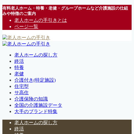
有料老人ホーム・特養・老健・グループホームなど介護施設の仕組
みや特徴のご案内
老人ホームの手引きとは
ページ一覧
老人ホームの探し方
終活
特養
老健
介護付き(特定施設)
住宅型
サ高住
介護保険の知識
全国の介護施設データ
大手のブランド特集
老人ホームの探し方
終活