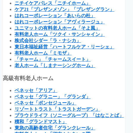
ニチイケアパレス「ニチイホーム」
ケア21「プレザンメゾン」「プレザングラン」
はれコーポレーション「あいらの杜」
はれコーポレーション「アヴィラージュ」
ユニマットの有料老人ホーム「そよ風」
有料老人ホーム「ツクイ・サンシャイン」
株式会社シダー「ラ・ナシカ」
東日本福祉経営「ハートフルケア・リーシェ」
有料老人ホーム「ミモザ」
「チャーム」「チャームスイート」
老人ホーム「しまナーシングホーム」
高級有料老人ホーム
ベネッセ「アリア」
ベネッセ「グラニー」「グランダ」
ベネッセ「ボンセジュール」
リゾートトラスト「トラストガーデン」
プラウドライフ（ソニーグループ）「はなことば」
積和「グランドマスト」
東急の高齢者住宅「グランクレール」