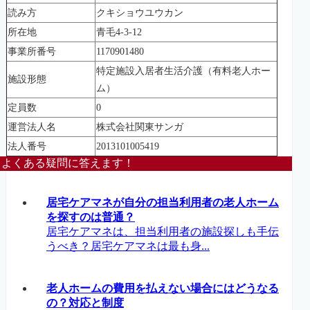
読み方
クキショウユウカン
所在地
青毛4-3-12
事業所番号
1170901480
特定施設入居者生活介護（有料老人ホー
施設形態
ム）
定員数
0
運営法人名
株式会社関東サンガ
法人番号
2013101005419
よくある疑問に答えます！
居宅ケアマネが自分の担当利用者の老人ホーム
を探すのは普通？
居宅ケアマネは、担当利用者の施設探しも手伝
うべき？居宅ケアマネは最も身...
老人ホームの費用を払えない場合にはどうなる
の？対応と制度