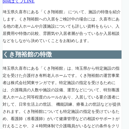
post
はてブ
LINE
埼玉県久喜市にある「くき翔裕館」 について、施設の特徴を紹介
します。くき翔裕館への入居をご検討中の場合には、久喜市にあ
る他の老人ホームや介護施設についても詳しい資料をもらい、入
居費用や特徴の比較、雰囲気や入居者層が合っているか入居相談
などをしながら決めていくことをお勧めします。
くき翔裕館の特徴
埼玉県久喜市にある「くき翔裕館」は、埼玉県から特定施設の指
定を受けた介護付き有料老人ホームです。くき翔裕館の運営事業
者は株式会社関東サンガです。特定施設の指定を受けるために
は、介護職員の人数や施設の設備、運営などについて、特別養護
老人ホームと同等程度のルールがあり、入居している要介護者に
対して、日常生活上の世話、 機能訓練、療養上の世話などが提供
されます。くき翔裕館についても特定施設の指定を受けているた
め、看護師（准看護師）がいて健康管理などの相談やサポートが
行えることや、２４時間体制で介護職員がいるなどの条件をクリ