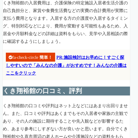
くき翔裕館の入居費用は、介護保険の特定施設入居者生活介護の
自己負担分と、家賃や食費生活費などの実費の合計費用が実際に
支払う費用となります。入居する方の介護度や入居するタイミン
グ、特別対応などにより、費用が変動する可能性もあるため、入
居金や月額料金などの詳細は資料をもらい、見学や入居相談の際
に確認するようにしましょう。
fa-check-circle
簡単！
PR:施設検討はお早めに！すごく探
しやすいので「みんなの介護」がおすめです！みんなの介護は
ここをクリック
くき翔裕館の口コミ、評判
くき翔裕館の口コミや評判はネット上などにはあまり出回りませ
ん。また、口コミや評判はあくまでもその入居者や家族の主観で
あり、その人の施設に期待することや先入観などが影響するた
め、あまり参考にしすぎない方が良いかと思います。自分でくき
翔裕館や久喜市周辺の老人ホームや介護施設などの資料をもら