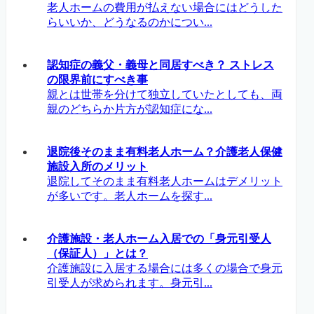
老人ホームの費用が払えない場合にはどうした
らいいか、どうなるのかについ...
認知症の義父・義母と同居すべき？ ストレス
の限界前にすべき事
親とは世帯を分けて独立していたとしても、両
親のどちらか片方が認知症にな...
退院後そのまま有料老人ホーム？介護老人保健
施設入所のメリット
退院してそのまま有料老人ホームはデメリット
が多いです。老人ホームを探す...
介護施設・老人ホーム入居での「身元引受人
（保証人）」とは？
介護施設に入居する場合には多くの場合で身元
引受人が求められます。身元引...