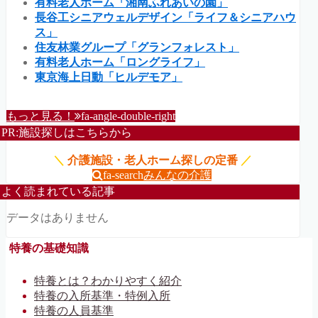
有料老人ホーム「湘南ふれあいの園」
長谷工シニアウェルデザイン「ライフ＆シニアハウ
ス」
住友林業グループ「グランフォレスト」
有料老人ホーム「ロングライフ」
東京海上日動「ヒルデモア」
もっと見る！
fa-angle-double-right
PR:施設探しはこちらから
＼
介護施設・老人ホーム探しの定番
／
fa-search
みんなの介護
よく読まれている記事
データはありません
特養の基礎知識
特養とは？わかりやすく紹介
特養の入所基準・特例入所
特養の人員基準