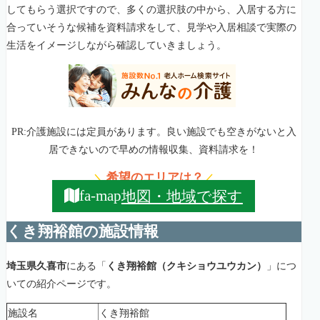
してもらう選択ですので、多くの選択肢の中から、入居する方に
合っていそうな候補を資料請求をして、見学や入居相談で実際の
生活をイメージしながら確認していきましょう。
PR:介護施設には定員があります。良い施設でも空きがないと入
居できないので早めの情報収集、資料請求を！
希望のエリアは？
＼
／
地図・地域で探す
fa-map
くき翔裕館の施設情報
埼玉県久喜市
にある「
くき翔裕館（クキショウユウカン）
」につ
いての紹介ページです。
施設名
くき翔裕館