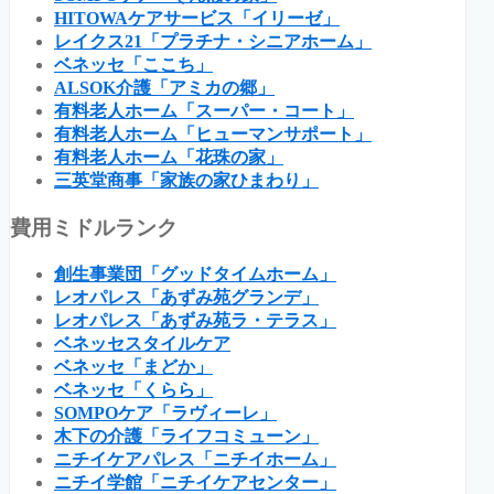
HITOWAケアサービス「イリーゼ」
レイクス21「プラチナ・シニアホーム」
ベネッセ「ここち」
ALSOK介護「アミカの郷」
有料老人ホーム「スーパー・コート」
有料老人ホーム「ヒューマンサポート」
有料老人ホーム「花珠の家」
三英堂商事「家族の家ひまわり」
費用ミドルランク
創生事業団「グッドタイムホーム」
レオパレス「あずみ苑グランデ」
レオパレス「あずみ苑ラ・テラス」
ベネッセスタイルケア
ベネッセ「まどか」
ベネッセ「くらら」
SOMPOケア「ラヴィーレ」
木下の介護「ライフコミューン」
ニチイケアパレス「ニチイホーム」
ニチイ学館「ニチイケアセンター」