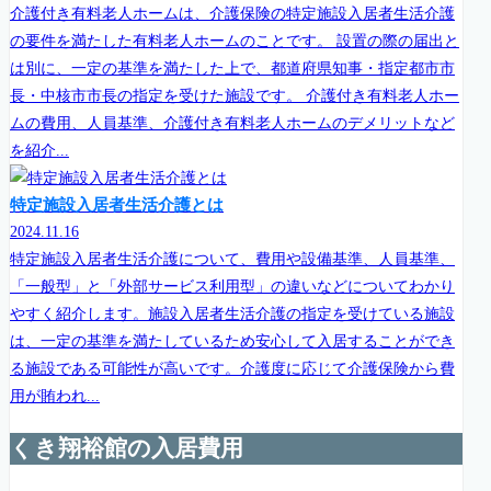
介護付き有料老人ホームは、介護保険の特定施設入居者生活介護
の要件を満たした有料老人ホームのことです。 設置の際の届出と
は別に、一定の基準を満たした上で、都道府県知事・指定都市市
長・中核市市長の指定を受けた施設です。 介護付き有料老人ホー
ムの費用、人員基準、介護付き有料老人ホームのデメリットなど
を紹介...
特定施設入居者生活介護とは
2024.11.16
特定施設入居者生活介護について、費用や設備基準、人員基準、
「一般型」と「外部サービス利用型」の違いなどについてわかり
やすく紹介します。施設入居者生活介護の指定を受けている施設
は、一定の基準を満たしているため安心して入居することができ
る施設である可能性が高いです。介護度に応じて介護保険から費
用が賄われ...
くき翔裕館の入居費用