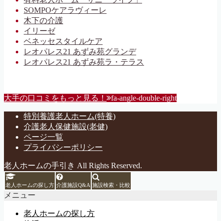
SOMPOケアラヴィーレ
木下の介護
イリーゼ
ベネッセスタイルケア
レオパレス21 あずみ苑グランデ
レオパレス21 あずみ苑ラ・テラス
大手の口コミをもっと見る！
fa-angle-double-right
特別養護老人ホーム(特養)
介護老人保健施設(老健)
ページ一覧
プライバシーポリシー
老人ホームの手引き All Rights Reserved.
老人ホームの探し方
介護施設Q&A
施設検索・比較
メニュー
老人ホームの探し方