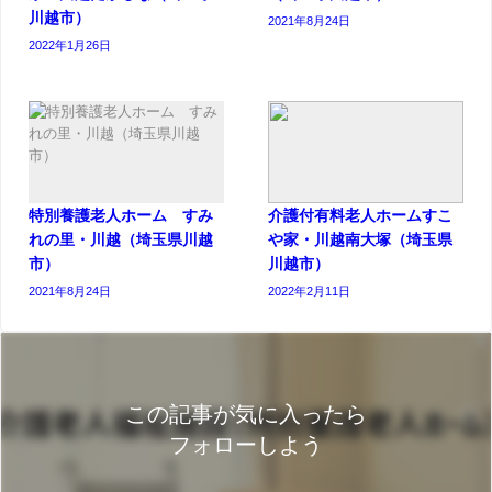
川越市）
2021年8月24日
2022年1月26日
特別養護老人ホーム すみ
介護付有料老人ホームすこ
れの里・川越（埼玉県川越
や家・川越南大塚（埼玉県
市）
川越市）
2021年8月24日
2022年2月11日
この記事が気に入ったら
フォローしよう