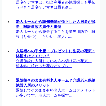
居宅ケアマネは、担当利用者の施設探しも手伝
うべき？居宅ケアマネは最も身...
老人ホームから認知機能が低下した入居者が脱
走 離設事故の責任と事例
老人ホームから脱走することを業界用語で「離
設（りせつ）」といい、老人ホ...
入居者への手土産・プレゼントに生花の花束・
鉢植えはよくない？
介護施設に入所している方へ切り花の花束、
植木鉢に植わった花などをプレ...
退院後そのまま有料老人ホーム？介護老人保健
施設入所のメリット
退院してそのまま有料老人ホームはデメリット
が多いです。老人ホームを探す...