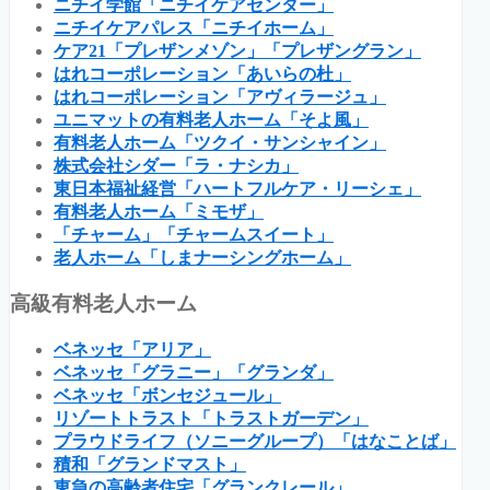
ニチイ学館「ニチイケアセンター」
ニチイケアパレス「ニチイホーム」
ケア21「プレザンメゾン」「プレザングラン」
はれコーポレーション「あいらの杜」
はれコーポレーション「アヴィラージュ」
ユニマットの有料老人ホーム「そよ風」
有料老人ホーム「ツクイ・サンシャイン」
株式会社シダー「ラ・ナシカ」
東日本福祉経営「ハートフルケア・リーシェ」
有料老人ホーム「ミモザ」
「チャーム」「チャームスイート」
老人ホーム「しまナーシングホーム」
高級有料老人ホーム
ベネッセ「アリア」
ベネッセ「グラニー」「グランダ」
ベネッセ「ボンセジュール」
リゾートトラスト「トラストガーデン」
プラウドライフ（ソニーグループ）「はなことば」
積和「グランドマスト」
東急の高齢者住宅「グランクレール」