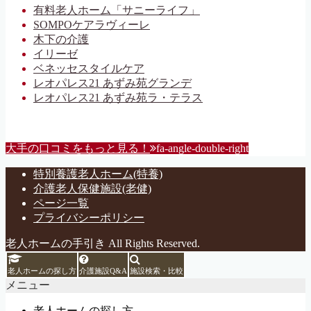
有料老人ホーム「サニーライフ」
SOMPOケアラヴィーレ
木下の介護
イリーゼ
ベネッセスタイルケア
レオパレス21 あずみ苑グランデ
レオパレス21 あずみ苑ラ・テラス
大手の口コミをもっと見る！
fa-angle-double-right
特別養護老人ホーム(特養)
介護老人保健施設(老健)
ページ一覧
プライバシーポリシー
老人ホームの手引き All Rights Reserved.
老人ホームの探し方
介護施設Q&A
施設検索・比較
メニュー
老人ホームの探し方