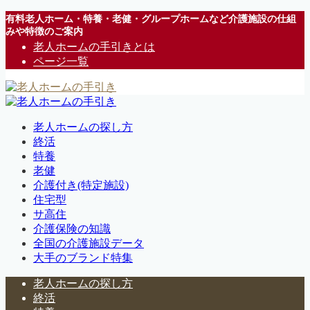
有料老人ホーム・特養・老健・グループホームなど介護施設の仕組
みや特徴のご案内
老人ホームの手引きとは
ページ一覧
老人ホームの探し方
終活
特養
老健
介護付き(特定施設)
住宅型
サ高住
介護保険の知識
全国の介護施設データ
大手のブランド特集
老人ホームの探し方
終活