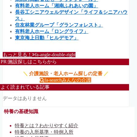
有料老人ホーム「湘南ふれあいの園」
長谷工シニアウェルデザイン「ライフ＆シニアハウ
ス」
住友林業グループ「グランフォレスト」
有料老人ホーム「ロングライフ」
東京海上日動「ヒルデモア」
もっと見る！
fa-angle-double-right
PR:施設探しはこちらから
＼
介護施設・老人ホーム探しの定番
／
fa-search
みんなの介護
よく読まれている記事
データはありません
特養の基礎知識
特養とは？わかりやすく紹介
特養の入所基準・特例入所