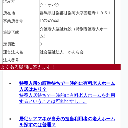
読み方
ク・オバタ
所在地
群馬県甘楽郡甘楽町大字善慶寺１３５１
事業所番号
1072400441
介護老人福祉施設（特別養護老人ホー
施設形態
ム）
定員数
0
運営法人名
社会福祉法人 かんら会
法人番号
よくある疑問に答えます！
特養入所の順番待ちで一時的に有料老人ホーム
入居はあり？
特養入居待ちで一時的に有料老人ホームを利用
するということは可能ですし、...
居宅ケアマネが自分の担当利用者の老人ホーム
を探すのは普通？