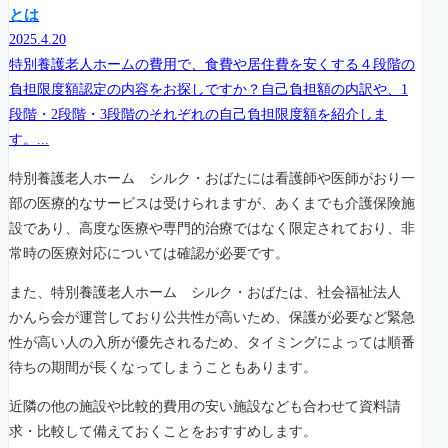
とは
2025.4.20
特別養護老人ホームの費用で、食費や居住費を安くする４段階の
負担限度額認定の内容をお探しですか？自己負担額の内訳や、1
段階・2段階・3段階のそれぞれの自己負担限度額を紹介しま
す。...
特別養護老人ホーム シルク・おばたには看護師や医師がおり一
部の医療的なサービスは受けられますが、あくまでも介護保険施
設であり、高度な医療や専門的治療ではなく限定されており、非
常時の医療対応については確認が必要です。
また、特別養護老人ホーム シルク・おばたは、社会福祉法人
かんら会が運営しており公共性が高いため、保護が必要など緊急
性が高い人の入所が優先されるため、タイミングによっては順番
待ちの期間が長くなってしまうこともあります。
近隣の他の施設や比較的費用の安い施設なども合わせて資料請
求・比較して備えておくことをおすすめします。