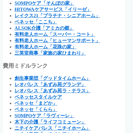
SOMPOケア「そんぽの家」
HITOWAケアサービス「イリーゼ」
レイクス21「プラチナ・シニアホーム」
ベネッセ「ここち」
ALSOK介護「アミカの郷」
有料老人ホーム「スーパー・コート」
有料老人ホーム「ヒューマンサポート」
有料老人ホーム「花珠の家」
三英堂商事「家族の家ひまわり」
費用ミドルランク
創生事業団「グッドタイムホーム」
レオパレス「あずみ苑グランデ」
レオパレス「あずみ苑ラ・テラス」
ベネッセスタイルケア
ベネッセ「まどか」
ベネッセ「くらら」
SOMPOケア「ラヴィーレ」
木下の介護「ライフコミューン」
ニチイケアパレス「ニチイホーム」