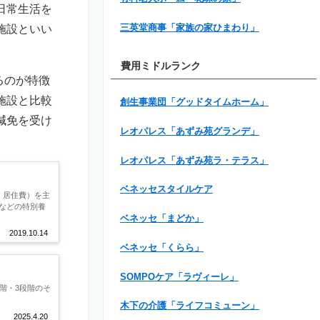
日常生活を
施設といい
三英堂商事「家族の家ひまわり」
費用ミドルランク
るのが特徴
施設と比較
創生事業団「グッドタイムホーム」
減免を受け
レオパレス「あずみ苑グランデ」
レオパレス「あずみ苑ラ・テラス」
ベネッセスタイルケア
、居住費）を主
などの特別養
ベネッセ「まどか」
2019.10.14
ベネッセ「くらら」
SOMPOケア「ラヴィーレ」
階・3段階のそ
木下の介護「ライフコミューン」
2025.4.20