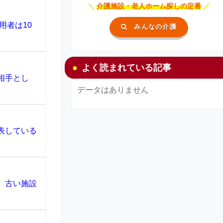
＼
介護施設・老人ホーム探しの定番
／
用者は10
みんなの介護
よく読まれている記事
相手とし
データはありません
表している
、古い施設