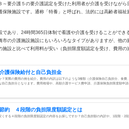
３～要介護５の要介護認定を受けた利用者が介護を受けながら
護保険施設です。通称「特養」と呼ばれ、法的には高齢者福祉
であり、24時間365日体制で看護や介護を受けることができ
橋市の介護施設施設にもいろいろなタイプがありますが、他の
の施設と比べて利用料が安い（負担限度額認定を受け、費用の
介護保険給付と自己負担金
か？実際の費用の例を紹介。費用の内訳は以下のような3種類（介護保険自己負担分、食費
な自己負担分となります。費用相場や、高額介護サービス費申請、介護保険負担限度額申請
節約 ４段階の負担限度額認定とは
安くする４段階の負担限度額認定の内容をお探しですか？自己負担額の内訳や、1段階・2段