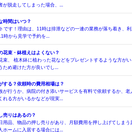
が脱走してしまった場合、...
な時間はいつ？
トです！理由は、11時は排泄などの一連の業務が落ち着き、利
時から見学で予約を...
の花束・鉢植えはよくない？
花束、 植木鉢に植わった花などをプレゼントするような方がい
ため避けた方が良いでし...
がする？依頼時の費用相場は？
族が行うか、病院の付き添いサービスを有料で依頼するか、老
れる方がいるかなどが現実...
し売りはあるの？
日用品、物品の押し売りがあり、月額費用を押し上げてしまう
ホームに入居する場合には...