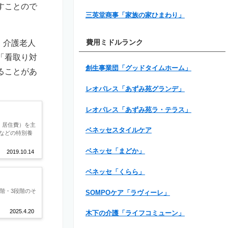
すことので
三英堂商事「家族の家ひまわり」
。
。介護老人
費用ミドルランク
「看取り対
創生事業団「グッドタイムホーム」
ることがあ
レオパレス「あずみ苑グランデ」
レオパレス「あずみ苑ラ・テラス」
、居住費）を主
ベネッセスタイルケア
などの特別養
ベネッセ「まどか」
2019.10.14
ベネッセ「くらら」
階・3段階のそ
SOMPOケア「ラヴィーレ」
2025.4.20
木下の介護「ライフコミューン」