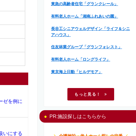
東急の高齢者住宅「グランクレール」
有料老人ホーム「湘南ふれあいの園」
長谷工シニアウェルデザイン「ライフ＆シニ
アハウス」
住友林業グループ「グランフォレスト」
有料老人ホーム「ロングライフ」
東京海上日動「ヒルデモア」
もっと見る！
ーゼを例に
PR:施設探しはこちらから
扱いにする
＼
介護施設・老人ホーム探しの定番
／