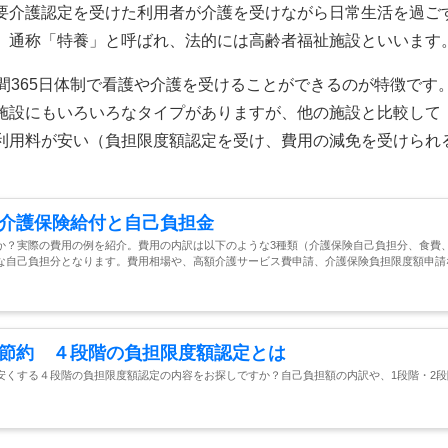
要介護認定を受けた利用者が介護を受けながら日常生活を過ご
。通称「特養」と呼ばれ、法的には高齢者福祉施設といいます
間365日体制で看護や介護を受けることができるのが特徴です
施設にもいろいろなタイプがありますが、他の施設と比較して
利用料が安い（負担限度額認定を受け、費用の減免を受けられ
介護保険給付と自己負担金
か？実際の費用の例を紹介。費用の内訳は以下のような3種類（介護保険自己負担分、食費
な自己負担分となります。費用相場や、高額介護サービス費申請、介護保険負担限度額申請
節約 ４段階の負担限度額認定とは
安くする４段階の負担限度額認定の内容をお探しですか？自己負担額の内訳や、1段階・2段