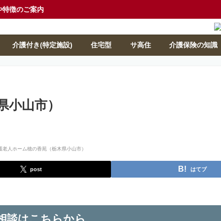
や特徴のご案内
介護付き(特定施設)
住宅型
サ高住
介護保険の知識
県小山市）
post
はてブ
相談はこちらから