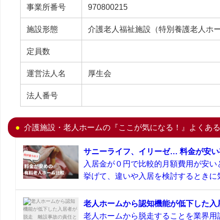
事業所番号
970800215
施設形態
介護老人福祉施設（特別養護老人ホ
定員数
運営法人名
厚生会
法人番号
介護施設・老人ホームの『ここが気になる！』よくあ
サニーライフ、イリーゼ… 料金が安
入居金が０円で比較的月額費用が安い
挙げて、違いや入居を検討するときに気
老人ホームから認知機能が低下した入
老人ホームから脱走することを業界用