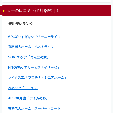
大手の口コミ・評判を解剖！
費用安いランク
がんばりすぎないで「サニーライフ」
有料老人ホーム「ベストライフ」
SOMPOケア「そんぽの家」
HITOWAケアサービス「イリーゼ」
レイクス21「プラチナ・シニアホーム」
ベネッセ「ここち」
ALSOK介護「アミカの郷」
有料老人ホーム「スーパー・コート」