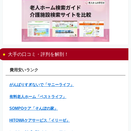
大手の口コミ・評判を解剖！
費用安いランク
がんばりすぎないで「サニーライフ」
有料老人ホーム「ベストライフ」
SOMPOケア「そんぽの家」
HITOWAケアサービス「イリーゼ」