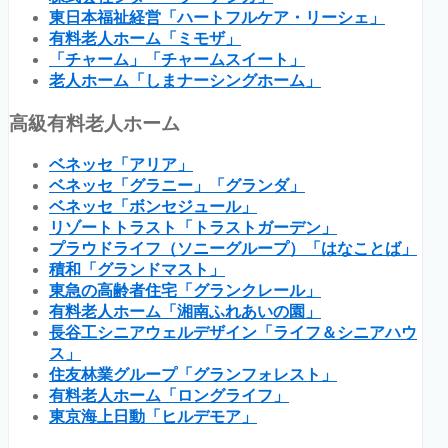
東日本福祉経営「ハートフルケア・リーシェ」
有料老人ホーム「ミモザ」
「チャーム」「チャームスイート」
老人ホーム「しまナーシングホーム」
高級有料老人ホーム
ベネッセ「アリア」
ベネッセ「グラニー」「グランダ」
ベネッセ「ボンセジュール」
リゾートトラスト「トラストガーデン」
プラウドライフ（ソニーグループ）「はなことば」
積和「グランドマスト」
東急の高齢者住宅「グランクレール」
有料老人ホーム「湘南ふれあいの園」
長谷工シニアウェルデザイン「ライフ＆シニアハウ
ス」
住友林業グループ「グランフォレスト」
有料老人ホーム「ロングライフ」
東京海上日動「ヒルデモア」