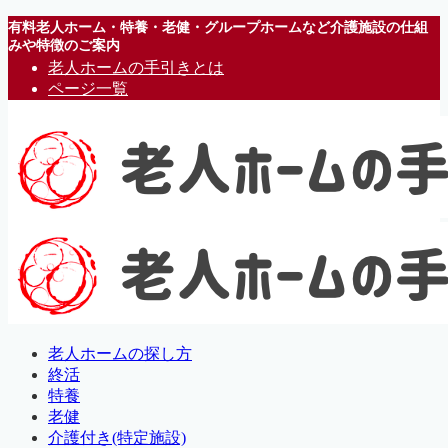
有料老人ホーム・特養・老健・グループホームなど介護施設の仕組
みや特徴のご案内
老人ホームの手引きとは
ページ一覧
老人ホームの探し方
終活
特養
老健
介護付き(特定施設)