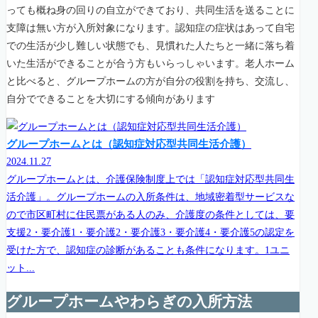
っても概ね身の回りの自立ができており、共同生活を送ることに
支障は無い方が入所対象になります。認知症の症状はあって自宅
での生活が少し難しい状態でも、見慣れた人たちと一緒に落ち着
いた生活ができることが合う方もいらっしゃいます。老人ホーム
と比べると、グループホームの方が自分の役割を持ち、交流し、
自分でできることを大切にする傾向があります
グループホームとは（認知症対応型共同生活介護）
2024.11.27
グループホームとは、介護保険制度上では「認知症対応型共同生
活介護」。グループホームの入所条件は、地域密着型サービスな
ので市区町村に住民票がある人のみ、介護度の条件としては、要
支援2・要介護1・要介護2・要介護3・要介護4・要介護5の認定を
受けた方で、認知症の診断があることも条件になります。1ユニ
ット...
グループホームやわらぎの入所方法