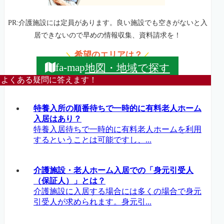
PR:介護施設には定員があります。良い施設でも空きがないと入
居できないので早めの情報収集、資料請求を！
希望のエリアは？
＼
／
地図・地域で探す
fa-map
よくある疑問に答えます！
特養入所の順番待ちで一時的に有料老人ホーム
入居はあり？
特養入居待ちで一時的に有料老人ホームを利用
するということは可能ですし、...
介護施設・老人ホーム入居での「身元引受人
（保証人）」とは？
介護施設に入居する場合には多くの場合で身元
引受人が求められます。身元引...