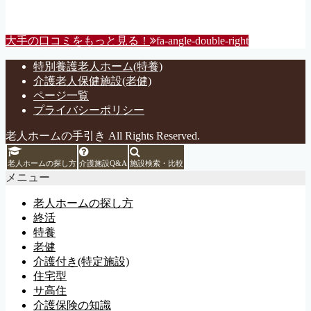
大手の口コミをもっと見る！
fa-angle-double-right
特別養護老人ホーム(特養)
介護老人保健施設(老健)
ページ一覧
プライバシーポリシー
老人ホームの手引き All Rights Reserved.
老人ホームの探し方
介護施設Q&A
施設検索・比較
メニュー
老人ホームの探し方
終活
特養
老健
介護付き(特定施設)
住宅型
サ高住
介護保険の知識