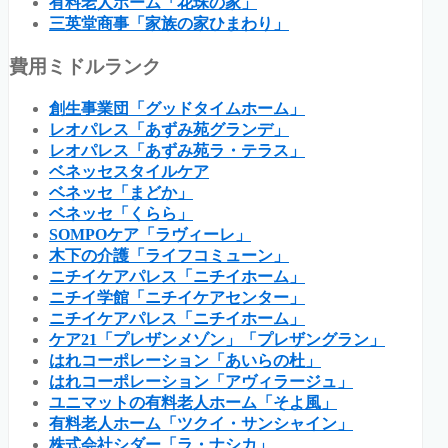
有料老人ホーム「花珠の家」
三英堂商事「家族の家ひまわり」
費用ミドルランク
創生事業団「グッドタイムホーム」
レオパレス「あずみ苑グランデ」
レオパレス「あずみ苑ラ・テラス」
ベネッセスタイルケア
ベネッセ「まどか」
ベネッセ「くらら」
SOMPOケア「ラヴィーレ」
木下の介護「ライフコミューン」
ニチイケアパレス「ニチイホーム」
ニチイ学館「ニチイケアセンター」
ニチイケアパレス「ニチイホーム」
ケア21「プレザンメゾン」「プレザングラン」
はれコーポレーション「あいらの杜」
はれコーポレーション「アヴィラージュ」
ユニマットの有料老人ホーム「そよ風」
有料老人ホーム「ツクイ・サンシャイン」
株式会社シダー「ラ・ナシカ」