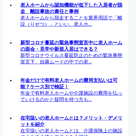
老人ホームから認知機能が低下した入居者が脱
走 離設事故の責任と事例
老人ホームから脱走することを業界用語で「離
設（りせつ）」といい、老人ホ...
新型コロナ蔓延の緊急事態宣言中に老人ホーム
の面会・見学や新規入居はできる？
新型コロナウイルス蔓延防止のための緊急事態
宣言下、自粛ムードの中での老...
年金だけで有料老人ホームの費用支払いは可
能？ケース別で検証！
年金で有料老人ホームや介護施設の費用を払っ
ていけるのかと疑問を持つ方も...
在宅扱いの老人ホームとは？メリット・デメリ
ットを紹介
在宅扱いの老人ホームとは、介護保険上の施設