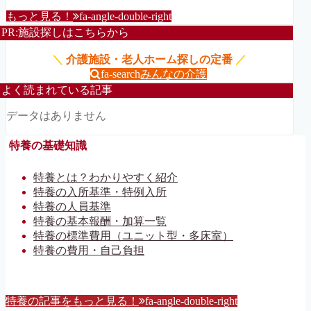
もっと見る！
fa-angle-double-right
PR:施設探しはこちらから
＼
介護施設・老人ホーム探しの定番
／
fa-search
みんなの介護
よく読まれている記事
データはありません
特養の基礎知識
特養とは？わかりやすく紹介
特養の入所基準・特例入所
特養の人員基準
特養の基本報酬・加算一覧
特養の標準費用（ユニット型・多床室）
特養の費用・自己負担
特養の記事をもっと見る！
fa-angle-double-right