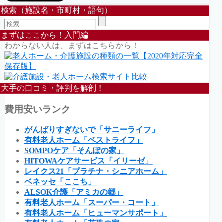
検索（施設名・市町村・語句）
まずはここから！入門編
わからない人は、まずはこちらから！
大手の口コミ・評判を解剖！
費用安いランク
がんばりすぎないで「サニーライフ」
有料老人ホーム「ベストライフ」
SOMPOケア「そんぽの家」
HITOWAケアサービス「イリーゼ」
レイクス21「プラチナ・シニアホーム」
ベネッセ「ここち」
ALSOK介護「アミカの郷」
有料老人ホーム「スーパー・コート」
有料老人ホーム「ヒューマンサポート」