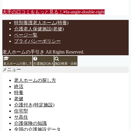
大手の口コミをもっと見る！
fa-angle-double-right
特別養護老人ホーム(特養)
介護老人保健施設(老健)
ページ一覧
プライバシーポリシー
老人ホームの手引き All Rights Reserved.
老人ホームの探し方
介護施設Q&A
施設検索・比較
メニュー
老人ホームの探し方
終活
特養
老健
介護付き(特定施設)
住宅型
サ高住
介護保険の知識
全国の介護施設データ