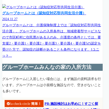
グループホームとは（認知症対応型共同生活介護）
2024.11.27
グループホームとは、介護保険制度上では「認知症対応型共同生
活介護」。グループホームの入所条件は、地域密着型サービスな
ので市区町村に住民票がある人のみ、介護度の条件としては、要
支援2・要介護1・要介護2・要介護3・要介護4・要介護5の認定を
受けた方で、認知症の診断があることも条件になります。1ユニ
ット...
グループホームみんなの家の入所方法
グループホームに入居したい場合には、まず施設の資料請求を行
います。グループホームは小規模な施設なので、空きがないこと
も多いです。
fa-check-circle
簡単！
PR:施設検討はお早めに！すごく探