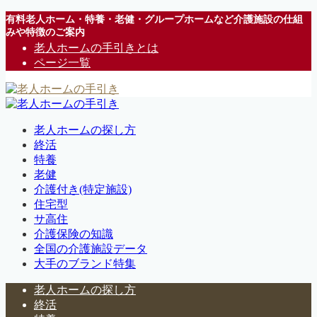
有料老人ホーム・特養・老健・グループホームなど介護施設の仕組
みや特徴のご案内
老人ホームの手引きとは
ページ一覧
老人ホームの探し方
終活
特養
老健
介護付き(特定施設)
住宅型
サ高住
介護保険の知識
全国の介護施設データ
大手のブランド特集
老人ホームの探し方
終活