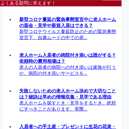
よくある疑問に答えます！
新型コロナ蔓延の緊急事態宣言中に老人ホーム
の面会・見学や新規入居はできる？
新型コロナウイルス蔓延防止のための緊急事態
宣言下、自粛ムードの中での老...
老人ホーム入居者の病院付き添いは誰がする？
依頼時の費用相場は？
老人の入居者の病院への付き添いは家族が行う
か、病院の付き添いサービスを...
失敗しないための老人ホーム決めで大切なこと
は？秘訣は早めの情報収集・見学である理由
老人ホームを探すとき・見学をするとき、絶対
にすべきことがあります。実際...
入居者への手土産・プレゼントに生花の花束・