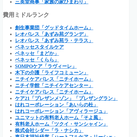
三英堂商事「家族の家ひまわり」
費用ミドルランク
創生事業団「グッドタイムホーム」
レオパレス「あずみ苑グランデ」
レオパレス「あずみ苑ラ・テラス」
ベネッセスタイルケア
ベネッセ「まどか」
ベネッセ「くらら」
SOMPOケア「ラヴィーレ」
木下の介護「ライフコミューン」
ニチイケアパレス「ニチイホーム」
ニチイ学館「ニチイケアセンター」
ニチイケアパレス「ニチイホーム」
ケア21「プレザンメゾン」「プレザングラン」
はれコーポレーション「あいらの杜」
はれコーポレーション「アヴィラージュ」
ユニマットの有料老人ホーム「そよ風」
有料老人ホーム「ツクイ・サンシャイン」
株式会社シダー「ラ・ナシカ」
東日本福祉経営「ハートフルケア・リーシェ」