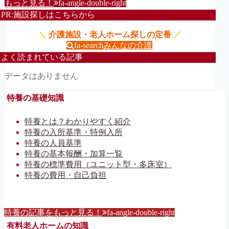
もっと見る！
fa-angle-double-right
PR:施設探しはこちらから
＼
介護施設・老人ホーム探しの定番
／
fa-search
みんなの介護
よく読まれている記事
データはありません
特養の基礎知識
特養とは？わかりやすく紹介
特養の入所基準・特例入所
特養の人員基準
特養の基本報酬・加算一覧
特養の標準費用（ユニット型・多床室）
特養の費用・自己負担
特養の記事をもっと見る！
fa-angle-double-right
有料老人ホームの知識