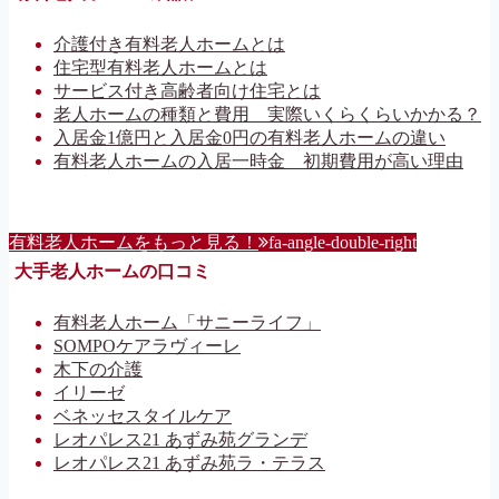
介護付き有料老人ホームとは
住宅型有料老人ホームとは
サービス付き高齢者向け住宅とは
老人ホームの種類と費用 実際いくらくらいかかる？
入居金1億円と入居金0円の有料老人ホームの違い
有料老人ホームの入居一時金 初期費用が高い理由
有料老人ホームをもっと見る！
fa-angle-double-right
大手老人ホームの口コミ
有料老人ホーム「サニーライフ」
SOMPOケアラヴィーレ
木下の介護
イリーゼ
ベネッセスタイルケア
レオパレス21 あずみ苑グランデ
レオパレス21 あずみ苑ラ・テラス