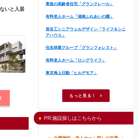
東急の高齢者住宅「グランクレール」
ないと入居
有料老人ホーム「湘南ふれあいの園」
長谷工シニアウェルデザイン「ライフ＆シニ
アハウス」
住友林業グループ「グランフォレスト」
有料老人ホーム「ロングライフ」
東京海上日動「ヒルデモア」
もっと見る！
PR:施設探しはこちらから
＼
介護施設・老人ホーム探しの定番
／