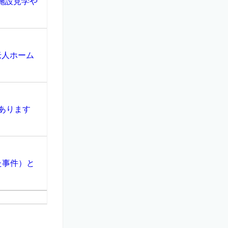
施設見学や
老人ホーム
あります
た事件）と