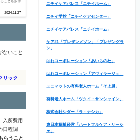
あることも条件
ニチイケアパレス「ニチイホーム」
2024.11.27
ニチイ学館「ニチイケアセンター」
ニチイケアパレス「ニチイホーム」
ケア21「プレザンメゾン」「プレザングラ
ン」
がないこと
はれコーポレーション「あいらの杜」
はれコーポレーション「アヴィラージュ」
クリック
ユニマットの有料老人ホーム「そよ風」
有料老人ホーム「ツクイ・サンシャイン」
株式会社シダー「ラ・ナシカ」
、入所費用
東日本福祉経営「ハートフルケア・リーシ
の日程調
ェ」
もらうこと