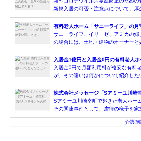
新型コロナウイルス蔓延防止のための
新規入居の可否・注意点について、厚生
有料老人ホーム「サニーライフ」の月
サニーライフ、イリーゼ、アミカの郷
の場合には、土地・建物のオーナーと共
入居金1億円と入居金0円の有料老人
入居金0円で月額利用料が格安な有料
が、その違いは何かについて紹介したい
株式会社メッセージ「Sアミーユ川崎
Sアミーユ川崎幸町で起きた老人ホーム
その関連事件として、虐待の様子を家族
介護施