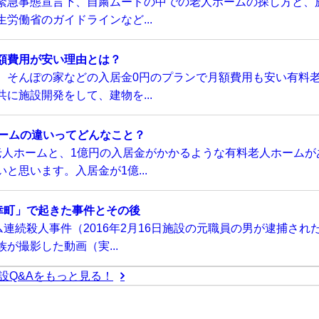
緊急事態宣言下、自粛ムードの中での老人ホームの探し方と、
労働省のガイドラインなど...
額費用が安い理由とは？
、そんぽの家などの入居金0円のプランで月額費用も安い有料
に施設開発をして、建物を...
ホームの違いってどんなこと？
老人ホームと、1億円の入居金がかかるような有料老人ホームが
と思います。入居金が1億...
幸町」で起きた事件とその後
連続殺人事件（2016年2月16日施設の元職員の男が逮捕され
が撮影した動画（実...
設Q&Aをもっと見る！