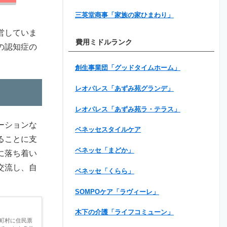
三英堂商事「家族の家ひまわり」
営していま
費用ミドルランク
の認知症の
創生事業団「グッドタイムホーム」
レオパレス「あずみ苑グランデ」
レオパレス「あずみ苑ラ・テラス」
ーションな
ベネッセスタイルケア
ることに支
ベネッセ「まどか」
に落ち着い
交流し、自
ベネッセ「くらら」
SOMPOケア「ラヴィーレ」
木下の介護「ライフコミューン」
町村に住民票