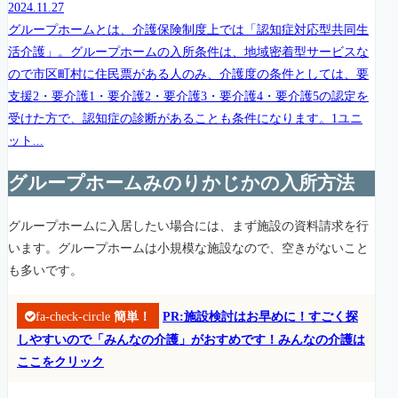
2024.11.27
グループホームとは、介護保険制度上では「認知症対応型共同生
活介護」。グループホームの入所条件は、地域密着型サービスな
ので市区町村に住民票がある人のみ、介護度の条件としては、要
支援2・要介護1・要介護2・要介護3・要介護4・要介護5の認定を
受けた方で、認知症の診断があることも条件になります。1ユニ
ット...
グループホームみのりかじかの入所方法
グループホームに入居したい場合には、まず施設の資料請求を行
います。グループホームは小規模な施設なので、空きがないこと
も多いです。
fa-check-circle
簡単！
PR:施設検討はお早めに！すごく探
しやすいので「みんなの介護」がおすめです！みんなの介護は
ここをクリック