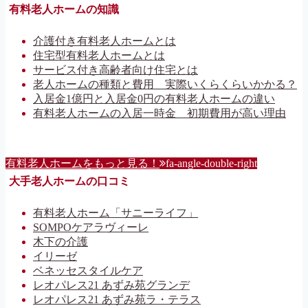
有料老人ホームの知識
介護付き有料老人ホームとは
住宅型有料老人ホームとは
サービス付き高齢者向け住宅とは
老人ホームの種類と費用 実際いくらくらいかかる？
入居金1億円と入居金0円の有料老人ホームの違い
有料老人ホームの入居一時金 初期費用が高い理由
有料老人ホームをもっと見る！
fa-angle-double-right
大手老人ホームの口コミ
有料老人ホーム「サニーライフ」
SOMPOケアラヴィーレ
木下の介護
イリーゼ
ベネッセスタイルケア
レオパレス21 あずみ苑グランデ
レオパレス21 あずみ苑ラ・テラス