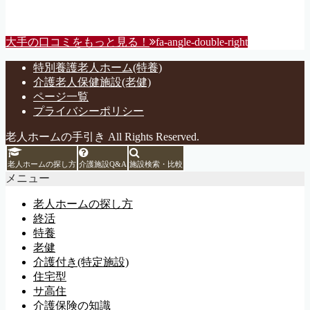
大手の口コミをもっと見る！
fa-angle-double-right
特別養護老人ホーム(特養)
介護老人保健施設(老健)
ページ一覧
プライバシーポリシー
老人ホームの手引き All Rights Reserved.
老人ホームの探し方
介護施設Q&A
施設検索・比較
メニュー
老人ホームの探し方
終活
特養
老健
介護付き(特定施設)
住宅型
サ高住
介護保険の知識