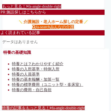
もっと見る！
fa-angle-double-right
PR:施設探しはこちらから
＼
介護施設・老人ホーム探しの定番
／
fa-search
みんなの介護
よく読まれている記事
データはありません
特養の基礎知識
特養とは？わかりやすく紹介
特養の入所基準・特例入所
特養の人員基準
特養の基本報酬・加算一覧
特養の標準費用（ユニット型・多床室）
特養の費用・自己負担
特養の記事をもっと見る！
fa-angle-double-right