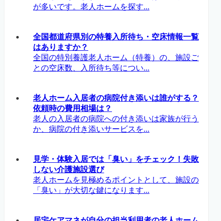
が多いです。老人ホームを探す...
全国都道府県別の特養入所待ち・空床情報一覧
はありますか？
全国の特別養護老人ホーム（特養）の、施設ご
との空床数、入所待ち等につい...
老人ホーム入居者の病院付き添いは誰がする？
依頼時の費用相場は？
老人の入居者の病院への付き添いは家族が行う
か、病院の付き添いサービスを...
見学・体験入居では「臭い」をチェック！失敗
しない介護施設選び
老人ホームを見極めるポイントとして、施設の
「臭い」が大切な鍵になります...
居宅ケアマネが自分の担当利用者の老人ホーム