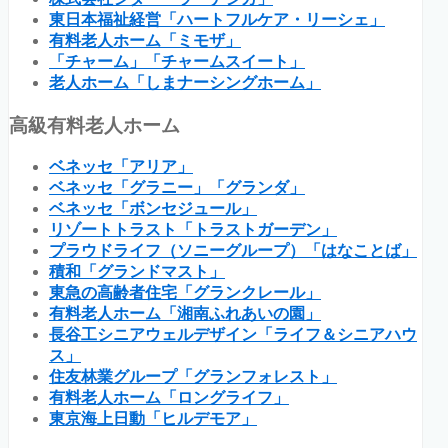
東日本福祉経営「ハートフルケア・リーシェ」
有料老人ホーム「ミモザ」
「チャーム」「チャームスイート」
老人ホーム「しまナーシングホーム」
高級有料老人ホーム
ベネッセ「アリア」
ベネッセ「グラニー」「グランダ」
ベネッセ「ボンセジュール」
リゾートトラスト「トラストガーデン」
プラウドライフ（ソニーグループ）「はなことば」
積和「グランドマスト」
東急の高齢者住宅「グランクレール」
有料老人ホーム「湘南ふれあいの園」
長谷工シニアウェルデザイン「ライフ＆シニアハウ
ス」
住友林業グループ「グランフォレスト」
有料老人ホーム「ロングライフ」
東京海上日動「ヒルデモア」