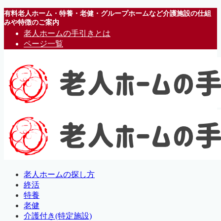
有料老人ホーム・特養・老健・グループホームなど介護施設の仕組
みや特徴のご案内
老人ホームの手引きとは
ページ一覧
老人ホームの探し方
終活
特養
老健
介護付き(特定施設)