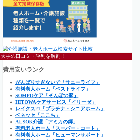
大手の口コミ・評判を解剖！
費用安いランク
がんばりすぎないで「サニーライフ」
有料老人ホーム「ベストライフ」
SOMPOケア「そんぽの家」
HITOWAケアサービス「イリーゼ」
レイクス21「プラチナ・シニアホーム」
ベネッセ「ここち」
ALSOK介護「アミカの郷」
有料老人ホーム「スーパー・コート」
有料老人ホーム「ヒューマンサポート」