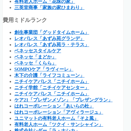
有料老人ホーム「花珠の家」
三英堂商事「家族の家ひまわり」
費用ミドルランク
創生事業団「グッドタイムホーム」
レオパレス「あずみ苑グランデ」
レオパレス「あずみ苑ラ・テラス」
ベネッセスタイルケア
ベネッセ「まどか」
ベネッセ「くらら」
SOMPOケア「ラヴィーレ」
木下の介護「ライフコミューン」
ニチイケアパレス「ニチイホーム」
ニチイ学館「ニチイケアセンター」
ニチイケアパレス「ニチイホーム」
ケア21「プレザンメゾン」「プレザングラン」
はれコーポレーション「あいらの杜」
はれコーポレーション「アヴィラージュ」
ユニマットの有料老人ホーム「そよ風」
有料老人ホーム「ツクイ・サンシャイン」
株式会社シダー「ラ・ナシカ」