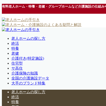
有料老人ホーム・特養・老健・グループホームなど介護施設の仕組み
老人ホームの探し方
終活
特養
老健
介護付き(特定施設)
住宅型
サ高住
介護保険の知識
全国の介護施設データ
大手のブランド特集
老人ホームの探し方
終活
特養