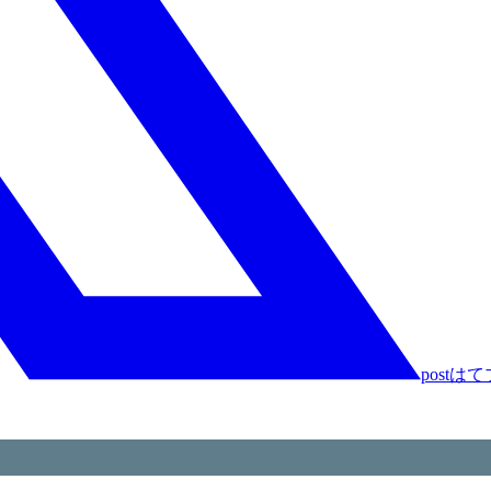
post
はて