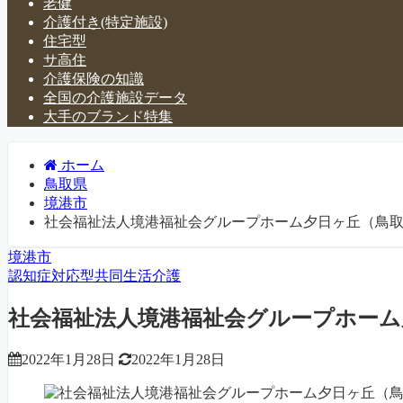
老健
介護付き(特定施設)
住宅型
サ高住
介護保険の知識
全国の介護施設データ
大手のブランド特集
ホーム
鳥取県
境港市
社会福祉法人境港福祉会グループホーム夕日ヶ丘（鳥
境港市
認知症対応型共同生活介護
社会福祉法人境港福祉会グループホーム
2022年1月28日
2022年1月28日