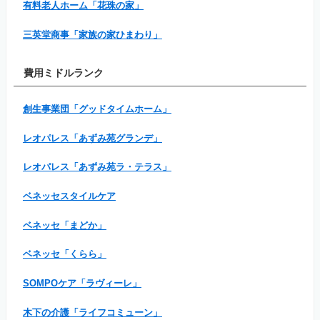
有料老人ホーム「花珠の家」
三英堂商事「家族の家ひまわり」
費用ミドルランク
創生事業団「グッドタイムホーム」
レオパレス「あずみ苑グランデ」
レオパレス「あずみ苑ラ・テラス」
ベネッセスタイルケア
ベネッセ「まどか」
ベネッセ「くらら」
SOMPOケア「ラヴィーレ」
木下の介護「ライフコミューン」