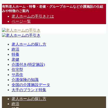
有料老人ホーム・特養・老健・グループホームなど介護施設の仕組
みや特徴のご案内
老人ホームの手引きとは
ページ一覧
老人ホームの探し方
終活
特養
老健
介護付き(特定施設)
住宅型
サ高住
介護保険の知識
全国の介護施設データ
大手のブランド特集
老人ホームの探し方
終活