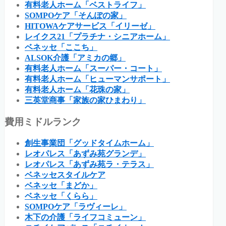
有料老人ホーム「ベストライフ」
SOMPOケア「そんぽの家」
HITOWAケアサービス「イリーゼ」
レイクス21「プラチナ・シニアホーム」
ベネッセ「ここち」
ALSOK介護「アミカの郷」
有料老人ホーム「スーパー・コート」
有料老人ホーム「ヒューマンサポート」
有料老人ホーム「花珠の家」
三英堂商事「家族の家ひまわり」
費用ミドルランク
創生事業団「グッドタイムホーム」
レオパレス「あずみ苑グランデ」
レオパレス「あずみ苑ラ・テラス」
ベネッセスタイルケア
ベネッセ「まどか」
ベネッセ「くらら」
SOMPOケア「ラヴィーレ」
木下の介護「ライフコミューン」