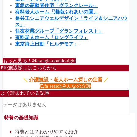
東急の高齢者住宅「グランクレール」
有料老人ホーム「湘南ふれあいの園」
長谷工シニアウェルデザイン「ライフ＆シニアハウ
ス」
住友林業グループ「グランフォレスト」
有料老人ホーム「ロングライフ」
東京海上日動「ヒルデモア」
もっと見る！
fa-angle-double-right
PR:施設探しはこちらから
＼
介護施設・老人ホーム探しの定番
／
fa-search
みんなの介護
よく読まれている記事
データはありません
特養の基礎知識
特養とは？わかりやすく紹介