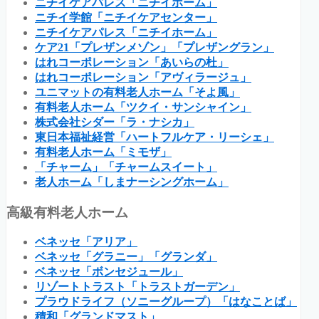
ニチイケアパレス「ニチイホーム」
ニチイ学館「ニチイケアセンター」
ニチイケアパレス「ニチイホーム」
ケア21「プレザンメゾン」「プレザングラン」
はれコーポレーション「あいらの杜」
はれコーポレーション「アヴィラージュ」
ユニマットの有料老人ホーム「そよ風」
有料老人ホーム「ツクイ・サンシャイン」
株式会社シダー「ラ・ナシカ」
東日本福祉経営「ハートフルケア・リーシェ」
有料老人ホーム「ミモザ」
「チャーム」「チャームスイート」
老人ホーム「しまナーシングホーム」
高級有料老人ホーム
ベネッセ「アリア」
ベネッセ「グラニー」「グランダ」
ベネッセ「ボンセジュール」
リゾートトラスト「トラストガーデン」
プラウドライフ（ソニーグループ）「はなことば」
積和「グランドマスト」