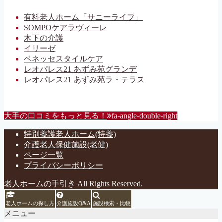
有料老人ホーム「サニーライフ」
SOMPOケアラヴィーレ
木下の介護
イリーゼ
ベネッセスタイルケア
レオパレス21 あずみ苑グランデ
レオパレス21 あずみ苑ラ・テラス
大手の口コミをもっと見る！
fa-angle-double-right
特別養護老人ホーム(特養)
介護老人保健施設(老健)
ページ一覧
プライバシーポリシー
老人ホームの手引き All Rights Reserved.
老人ホームの探し方
介護施設Q&A
施設検索・比較
メニュー