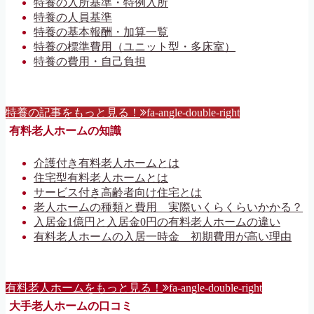
特養の入所基準・特例入所
特養の人員基準
特養の基本報酬・加算一覧
特養の標準費用（ユニット型・多床室）
特養の費用・自己負担
特養の記事をもっと見る！
fa-angle-double-right
有料老人ホームの知識
介護付き有料老人ホームとは
住宅型有料老人ホームとは
サービス付き高齢者向け住宅とは
老人ホームの種類と費用 実際いくらくらいかかる？
入居金1億円と入居金0円の有料老人ホームの違い
有料老人ホームの入居一時金 初期費用が高い理由
有料老人ホームをもっと見る！
fa-angle-double-right
大手老人ホームの口コミ