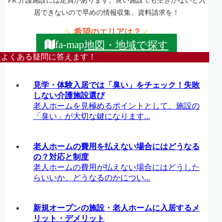
PR:介護施設には定員があります。良い施設でも空きがないと入
居できないので早めの情報収集、資料請求を！
希望のエリアは？
＼
／
地図・地域で探す
fa-map
よくある疑問に答えます！
見学・体験入居では「臭い」をチェック！失敗
しない介護施設選び
老人ホームを見極めるポイントとして、施設の
「臭い」が大切な鍵になります...
老人ホームの費用を払えない場合にはどうなる
の？対応と制度
老人ホームの費用が払えない場合にはどうした
らいいか、どうなるのかについ...
新規オープンの施設・老人ホームに入居するメ
リット・デメリット