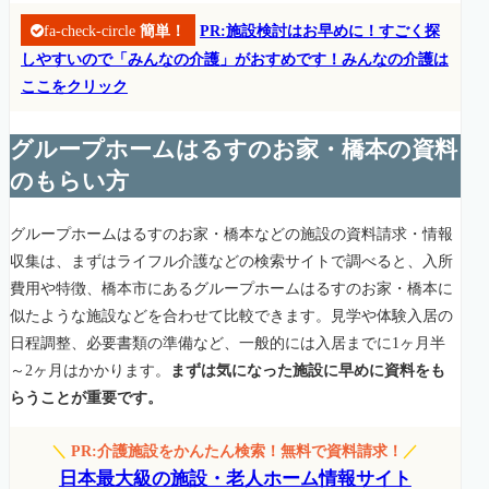
fa-check-circle
簡単！
PR:施設検討はお早めに！すごく探
しやすいので「みんなの介護」がおすめです！みんなの介護は
ここをクリック
グループホームはるすのお家・橋本の資料
のもらい方
グループホームはるすのお家・橋本などの施設の資料請求・情報
収集は、まずはライフル介護などの検索サイトで調べると、入所
費用や特徴、橋本市にあるグループホームはるすのお家・橋本に
似たような施設などを合わせて比較できます。見学や体験入居の
日程調整、必要書類の準備など、一般的には入居までに1ヶ月半
～2ヶ月はかかります。
まずは気になった施設に早めに資料をも
らうことが重要です。
＼
PR:介護施設をかんたん検索！無料で資料請求！
／
日本最大級の施設・老人ホーム情報サイト