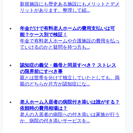
新規施設にも歴史ある施設にもメリットとデメ
リットがあります。整理して紹...
年金だけで有料老人ホームの費用支払いは可
能？ケース別で検証！
年金で有料老人ホームや介護施設の費用を払っ
ていけるのかと疑問を持つ方も...
認知症の義父・義母と同居すべき？ ストレス
の限界前にすべき事
親とは世帯を分けて独立していたとしても、両
親のどちらか片方が認知症にな...
老人ホーム入居者の病院付き添いは誰がする？
依頼時の費用相場は？
老人の入居者の病院への付き添いは家族が行う
か、病院の付き添いサービスを...