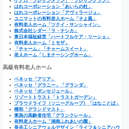
ケア21「プレザンメゾン」「プレザングラン」
はれコーポレーション「あいらの杜」
はれコーポレーション「アヴィラージュ」
ユニマットの有料老人ホーム「そよ風」
有料老人ホーム「ツクイ・サンシャイン」
株式会社シダー「ラ・ナシカ」
東日本福祉経営「ハートフルケア・リーシェ」
有料老人ホーム「ミモザ」
「チャーム」「チャームスイート」
老人ホーム「しまナーシングホーム」
高級有料老人ホーム
ベネッセ「アリア」
ベネッセ「グラニー」「グランダ」
ベネッセ「ボンセジュール」
リゾートトラスト「トラストガーデン」
プラウドライフ（ソニーグループ）「はなことば」
積和「グランドマスト」
東急の高齢者住宅「グランクレール」
有料老人ホーム「湘南ふれあいの園」
長谷工シニアウェルデザイン「ライフ＆シニアハウ