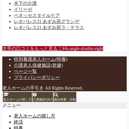
木下の介護
イリーゼ
ベネッセスタイルケア
レオパレス21 あずみ苑グランデ
レオパレス21 あずみ苑ラ・テラス
大手の口コミをもっと見る！
fa-angle-double-right
特別養護老人ホーム(特養)
介護老人保健施設(老健)
ページ一覧
プライバシーポリシー
老人ホームの手引き All Rights Reserved.
老人ホームの探し方
介護施設Q&A
施設検索・比較
メニュー
老人ホームの探し方
終活
特養