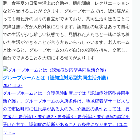
泄、食事夏の日常生活上の介助や、機能訓練、レクリエーション
などを受けることができます。グループホームでは、認知症があ
っても概ね身の回りの自立ができており、共同生活を送ることに
支障は無い方が入所対象になります。認知症の症状はあって自宅
での生活が少し難しい状態でも、見慣れた人たちと一緒に落ち着
いた生活ができることが合う方もいらっしゃいます。老人ホーム
と比べると、グループホームの方が自分の役割を持ち、交流し、
自分でできることを大切にする傾向があります
グループホームとは（認知症対応型共同生活介護）
2024.11.27
グループホームとは、介護保険制度上では「認知症対応型共同生
活介護」。グループホームの入所条件は、地域密着型サービスな
ので市区町村に住民票がある人のみ、介護度の条件としては、要
支援2・要介護1・要介護2・要介護3・要介護4・要介護5の認定を
受けた方で、認知症の診断があることも条件になります。1ユニ
ット...