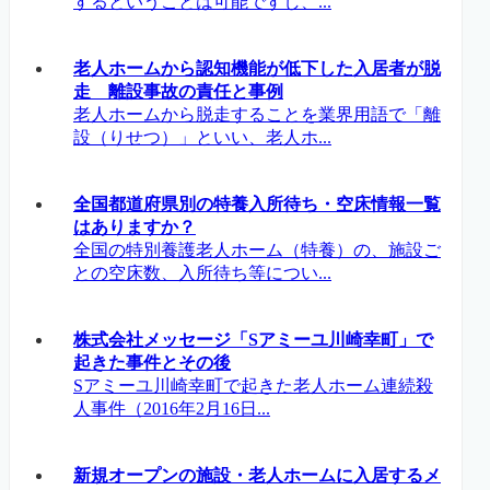
するということは可能ですし、...
老人ホームから認知機能が低下した入居者が脱
走 離設事故の責任と事例
老人ホームから脱走することを業界用語で「離
設（りせつ）」といい、老人ホ...
全国都道府県別の特養入所待ち・空床情報一覧
はありますか？
全国の特別養護老人ホーム（特養）の、施設ご
との空床数、入所待ち等につい...
株式会社メッセージ「Sアミーユ川崎幸町」で
起きた事件とその後
Sアミーユ川崎幸町で起きた老人ホーム連続殺
人事件（2016年2月16日...
新規オープンの施設・老人ホームに入居するメ