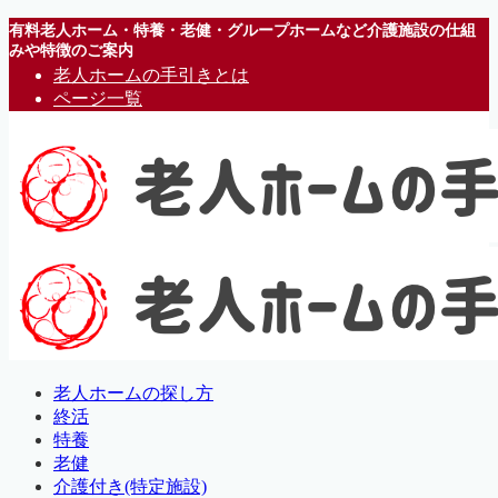
有料老人ホーム・特養・老健・グループホームなど介護施設の仕組
みや特徴のご案内
老人ホームの手引きとは
ページ一覧
老人ホームの探し方
終活
特養
老健
介護付き(特定施設)