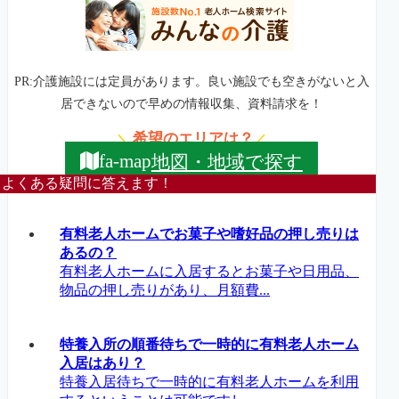
PR:介護施設には定員があります。良い施設でも空きがないと入
居できないので早めの情報収集、資料請求を！
希望のエリアは？
＼
／
地図・地域で探す
fa-map
よくある疑問に答えます！
有料老人ホームでお菓子や嗜好品の押し売りは
あるの？
有料老人ホームに入居するとお菓子や日用品、
物品の押し売りがあり、月額費...
特養入所の順番待ちで一時的に有料老人ホーム
入居はあり？
特養入居待ちで一時的に有料老人ホームを利用