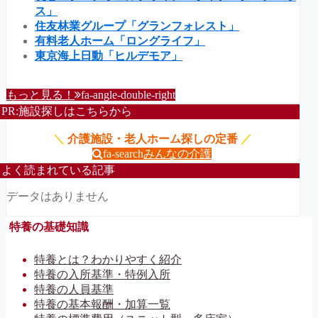
ス」
住友林業グループ「グランフォレスト」
有料老人ホーム「ロングライフ」
東京海上日動「ヒルデモア」
もっと見る！
fa-angle-double-right
PR:施設探しはこちらから
＼
介護施設・老人ホーム探しの定番
／
fa-search
みんなの介護
よく読まれている記事
データはありません
特養の基礎知識
特養とは？わかりやすく紹介
特養の入所基準・特例入所
特養の人員基準
特養の基本報酬・加算一覧