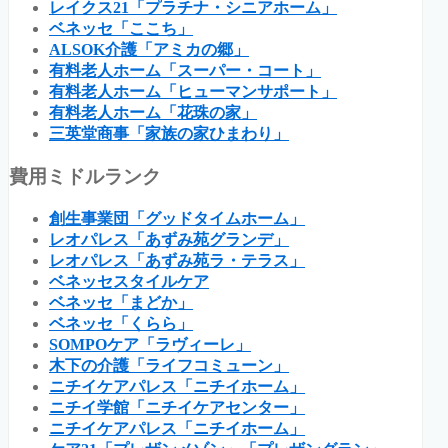
レイクス21「プラチナ・シニアホーム」
ベネッセ「ここち」
ALSOK介護「アミカの郷」
有料老人ホーム「スーパー・コート」
有料老人ホーム「ヒューマンサポート」
有料老人ホーム「花珠の家」
三英堂商事「家族の家ひまわり」
費用ミドルランク
創生事業団「グッドタイムホーム」
レオパレス「あずみ苑グランデ」
レオパレス「あずみ苑ラ・テラス」
ベネッセスタイルケア
ベネッセ「まどか」
ベネッセ「くらら」
SOMPOケア「ラヴィーレ」
木下の介護「ライフコミューン」
ニチイケアパレス「ニチイホーム」
ニチイ学館「ニチイケアセンター」
ニチイケアパレス「ニチイホーム」