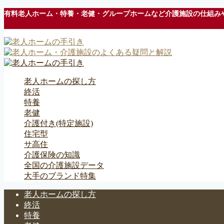
有料老人ホーム・特養・老健・グループホームなど介護施設の仕組み
老人ホームの探し方
終活
特養
老健
介護付き(特定施設)
住宅型
サ高住
介護保険の知識
全国の介護施設データ
大手のブランド特集
老人ホームの探し方
終活
特養