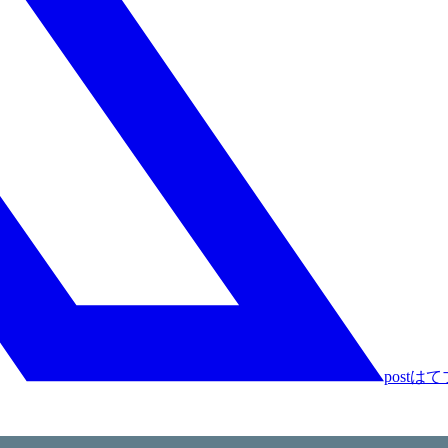
post
はて