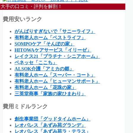
大手の口コミ・評判を解剖！
費用安いランク
がんばりすぎないで「サニーライフ」
有料老人ホーム「ベストライフ」
SOMPOケア「そんぽの家」
HITOWAケアサービス「イリーゼ」
レイクス21「プラチナ・シニアホーム」
ベネッセ「ここち」
ALSOK介護「アミカの郷」
有料老人ホーム「スーパー・コート」
有料老人ホーム「ヒューマンサポート」
有料老人ホーム「花珠の家」
三英堂商事「家族の家ひまわり」
費用ミドルランク
創生事業団「グッドタイムホーム」
レオパレス「あずみ苑グランデ」
レオパレス「あずみ苑ラ・テラス」