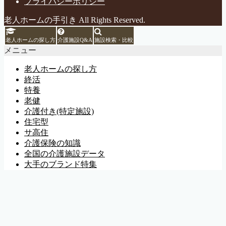
プライバシーポリシー
老人ホームの手引き All Rights Reserved.
老人ホームの探し方
介護施設Q&A
施設検索・比較
メニュー
老人ホームの探し方
終活
特養
老健
介護付き(特定施設)
住宅型
サ高住
介護保険の知識
全国の介護施設データ
大手のブランド特集