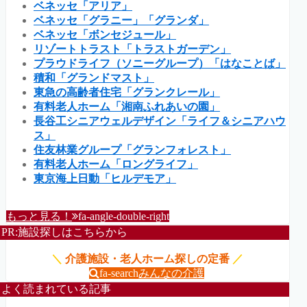
ベネッセ「アリア」
ベネッセ「グラニー」「グランダ」
ベネッセ「ボンセジュール」
リゾートトラスト「トラストガーデン」
プラウドライフ（ソニーグループ）「はなことば」
積和「グランドマスト」
東急の高齢者住宅「グランクレール」
有料老人ホーム「湘南ふれあいの園」
長谷工シニアウェルデザイン「ライフ＆シニアハウ
ス」
住友林業グループ「グランフォレスト」
有料老人ホーム「ロングライフ」
東京海上日動「ヒルデモア」
もっと見る！
fa-angle-double-right
PR:施設探しはこちらから
＼
介護施設・老人ホーム探しの定番
／
fa-search
みんなの介護
よく読まれている記事