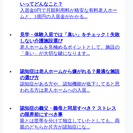
いってどんなこと？
入居金0円で月額利用料が格安な有料老人ホー
ムと、1億円の入居金がかかる...
見学・体験入居では「臭い」をチェック！失敗
しない介護施設選び
老人ホームを見極めるポイントとして、施設の
「臭い」が大切な鍵になります...
認知症は老人ホームから嫌がれる？最適な施設
の選び方
認知症がある方や、認知機能が低下してると思
われる方は老人ホームへの入居...
認知症の義父・義母と同居すべき？ ストレス
の限界前にすべき事
親とは世帯を分けて独立していたとしても、両
親のどちらか片方が認知症にな...