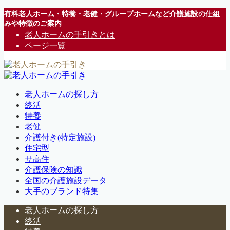
有料老人ホーム・特養・老健・グループホームなど介護施設の仕組
みや特徴のご案内
老人ホームの手引きとは
ページ一覧
老人ホームの探し方
終活
特養
老健
介護付き(特定施設)
住宅型
サ高住
介護保険の知識
全国の介護施設データ
大手のブランド特集
老人ホームの探し方
終活