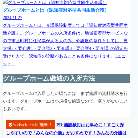
グループホームとは（認知症対応型共同生活介護）
2024.11.27
グループホームとは、介護保険制度上では「認知症対応型共同生
活介護」。グループホームの入所条件は、地域密着型サービスな
ので市区町村に住民票がある人のみ、介護度の条件としては、要
支援2・要介護1・要介護2・要介護3・要介護4・要介護5の認定を
受けた方で、認知症の診断があることも条件になります。1ユニ
ット...
グループホーム磯城の入所方法
グループホームに入居したい場合には、まず施設の資料請求を行
います。グループホームは小規模な施設なので、空きがないこと
も多いです。
fa-check-circle
簡単！
PR:施設検討はお早めに！すごく探
しやすいので「みんなの介護」がおすめです！みんなの介護は