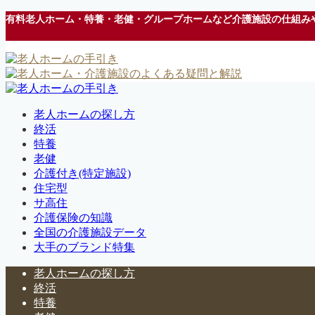
有料老人ホーム・特養・老健・グループホームなど介護施設の仕組み
老人ホームの探し方
終活
特養
老健
介護付き(特定施設)
住宅型
サ高住
介護保険の知識
全国の介護施設データ
大手のブランド特集
老人ホームの探し方
終活
特養