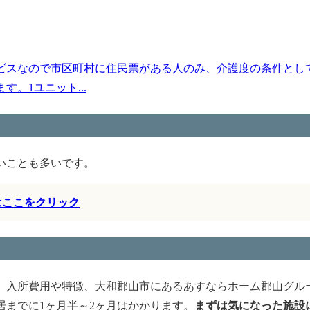
ビスなので市区町村に住民票がある人のみ、介護度の条件とし
。1ユニット...
いことも多いです。
はここをクリック
、入所費用や特徴、大和郡山市にあるあすならホーム郡山グル
までに1ヶ月半～2ヶ月はかかります。
まずは気になった施設