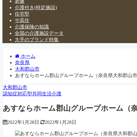
老健
介護付き(特定施設)
住宅型
サ高住
介護保険の知識
全国の介護施設データ
大手のブランド特集
ホーム
奈良県
大和郡山市
あすならホーム郡山グループホーム（奈良県大和郡山
大和郡山市
認知症対応型共同生活介護
あすならホーム郡山グループホーム（
2022年1月28日
2022年1月28日