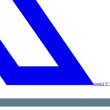
post
はて